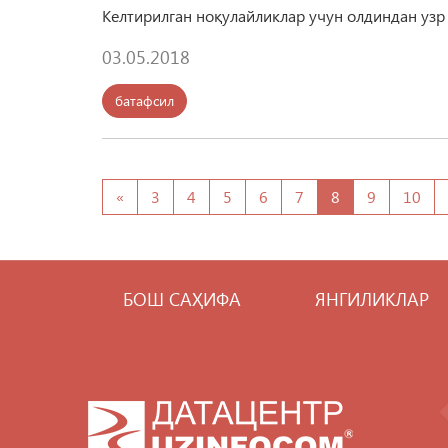
Келтирилган ноқулайликлар учун олдиндан узр
03.05.2018
батафсил
«
3
4
5
6
7
8
9
10
БОШ САҲИФА
ЯНГИЛИКЛАР