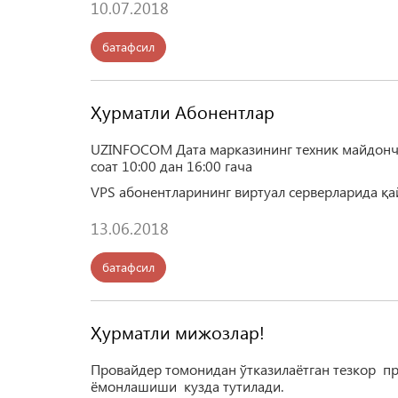
10.07.2018
батафсил
Ҳурматли Абонентлар
UZINFOCOM Дата марказининг техник майдонч
соат 10:00 дан 16:00 гача
VPS абонентларининг виртуал серверларида қ
13.06.2018
батафсил
Ҳурматли мижозлар!
Провайдер томонидан ўтказилаётган тезкор пр
ёмонлашиши кузда тутилади.