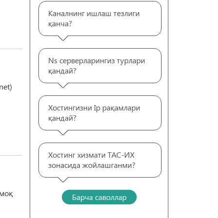
Каналнинг ишлаш тезлиги
қанча?
Ns серверларингиз турлари
қандай?
net)
Хостингизни Ip рақамлари
қандай?
Хостинг хизмати ТАС-ИХ
зонасида жойлашганми?
рмоқ
Барча саволлар