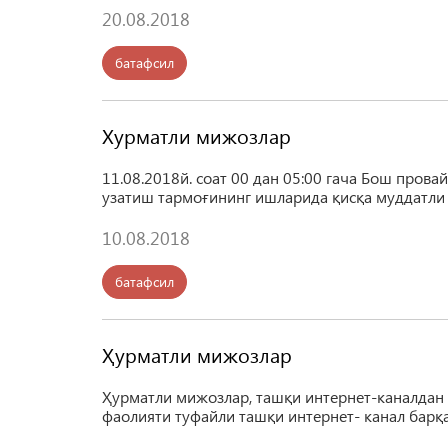
20.08.2018
батафсил
Хурматли мижозлар
11.08.2018й. соат 00 дан 05:00 гача Бош провай
узатиш тармоғининг ишларида қисқа муддатли
10.08.2018
батафсил
Ҳурматли мижозлар
Ҳурматли мижозлар, ташқи интернет-каналдан
фаолияти туфайли ташқи интернет- канал барқ