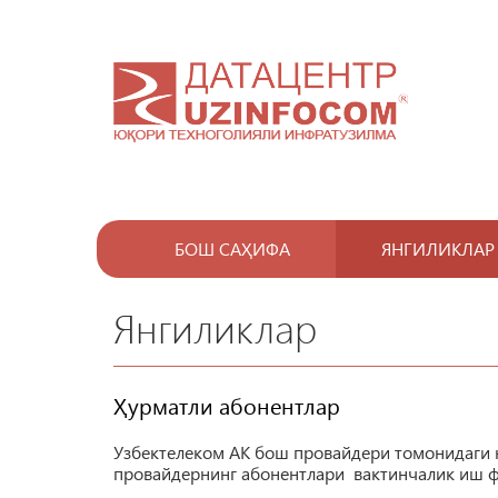
БОШ САҲИФА
ЯНГИЛИКЛАР
Янгиликлар
Ҳурматли абонентлар
Узбектелеком АК бош провайдери томонидаги
провайдернинг абонентлари вактинчалик иш 