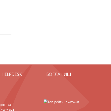
HELPDESK
БОҒЛАНИШ
иш ва
FOCOM
.