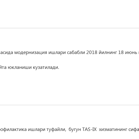
асида модернизация ишлари сабабли 2018 йилнинг 18 июнь 
айта юкланиши кузатилади.
офилактика ишлари туфайли, бугун TAS-IX хизматининг сиф