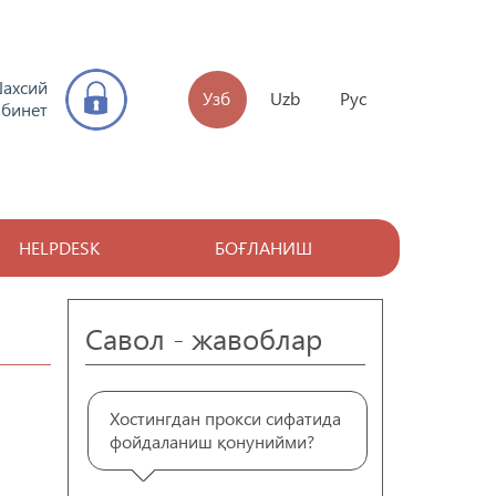
ахсий
Узб
Uzb
Рус
абинет
HELPDESK
БОҒЛАНИШ
Савол - жавоблар
Хостингдан прокси сифатида
фойдаланиш қонунийми?