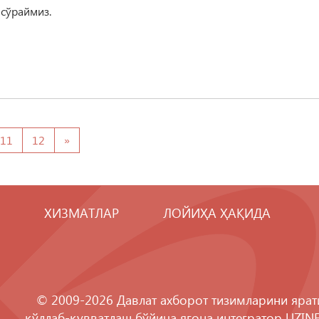
 сўраймиз.
11
12
»
ХИЗМАТЛАР
ЛОЙИҲА ҲАҚИДА
© 2009-2026 Давлат ахборот тизимларини ярат
қўллаб-қувватлаш бўйича ягона интегратор
UZIN