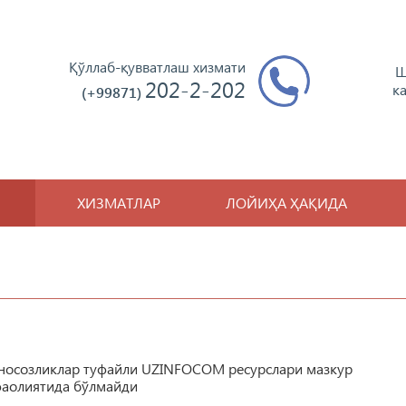
Қўллаб-қувватлаш хизмати
Ш
202-2-202
к
(+99871)
ХИЗМАТЛАР
ЛОЙИҲА ҲАҚИДА
 носозликлар туфайли UZINFOCOM ресурслари мазкур
фаолиятида бўлмайди