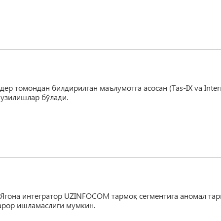
дер томондан билдирилган маълумотга асосан (Tas-IX va Inter
 узилишлар бўлади.
 Ягона интегратор UZINFOCOM тармоқ сегментига аномал та
арор ишламаслиги мумкин.