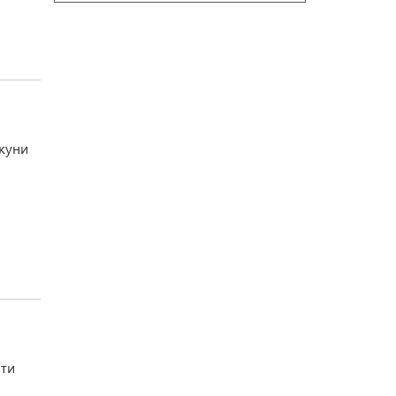
куни
ати