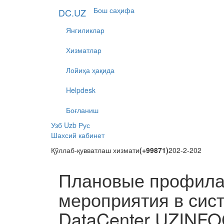
Бош саҳифа
DC.UZ
Янгиликлар
Хизматлар
Лойиҳа ҳақида
Helpdesk
Боғланиш
Узб
Uzb
Рус
Шахсий кабинет
Қўллаб-қувватлаш хизмати
(+99871)
202-2-202
Плановые профилак
мероприятия в сис
DataCenter UZINFO