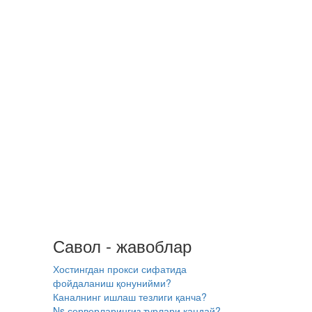
Савол - жавоблар
Хостингдан прокси сифатида
фойдаланиш қонунийми?
Каналнинг ишлаш тезлиги қанча?
Ns серверларингиз турлари қандай?