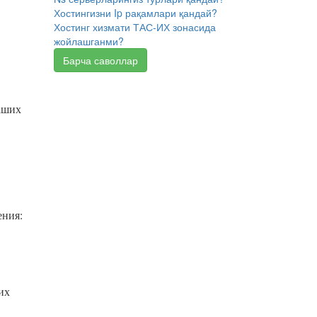
Хостингизни Ip рақамлари қандай?
Хостинг хизмати ТАС-ИХ зонасида
жойлашганми?
Барча саволлар
аших
ения:
их