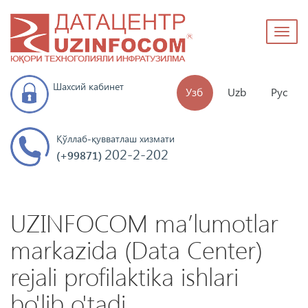
Toggl
naviga
Шахсий кабинет
Узб
Uzb
Рус
Қўллаб-қувватлаш хизмати
202-2-202
(+99871)
UZINFOCOM maʼlumotlar
markazida (Data Center)
rejali profilaktika ishlari
bo'lib o'tadi