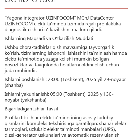
“Yagona integrator UZINFOCOM” MChJ DataCenter
UZINFOCOM elektr ta’minoti tizimida rejali profilaktika-
diagnostika ishlari o‘tkazilishini ma’lum qiladi.
Ishlarning Maqsadi va O‘tkazilish Muddati
Ushbu chora-tadbirlar qish mavsumiga tayyorgarlik
ko‘rish, tizimlarning ishonchli ishlashini ta’minlash hamda
elektr ta’minotida yuzaga kelishi mumkin bo‘lgan
nosozliklar va favqulodda holatlarni oldini olish uchun
juda muhimdir.
Ishlarni boshlanishi:
23:00 (Toshkent), 2025 yil 29-noyabr
(shanba)
Ishlarni yakunlanishi:
05:00 (Toshkent), 2025 yil 30-
noyabr (yakshanba)
Bajariladigan Ishlar Tavsifi
Profilaktik ishlar elektr ta’minotining asosiy tarkibiy
qismlarini kompleks tekshirishga qaratilgan: shahar elektr
tarmoqlari, uzluksiz elektr ta’minoti manbalari (UPS),
dizel-generator uskunalari va avtomatik rezerv ulanish