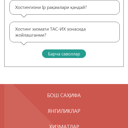
Хостингизни Ip рақамлари қандай?
Хостинг хизмати ТАС-ИХ зонасида
жойлашганми?
Барча саволлар
БОШ САҲИФА
ЯНГИЛИКЛАР
ХИЗМАТЛАР