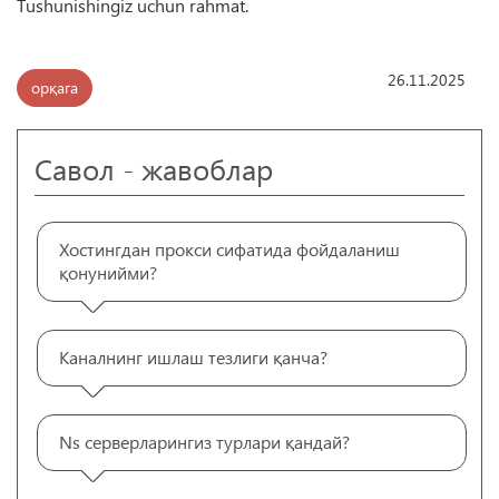
Tushunishingiz uchun rahmat.
26.11.2025
орқага
Савол - жавоблар
Хостингдан прокси сифатида фойдаланиш
қонунийми?
Каналнинг ишлаш тезлиги қанча?
Ns серверларингиз турлари қандай?