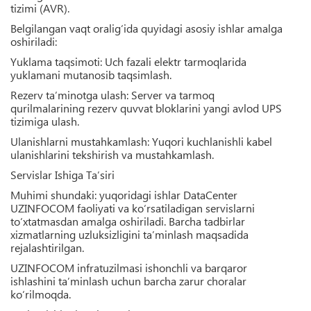
tizimi (AVR).
Belgilangan vaqt oralig‘ida quyidagi asosiy ishlar amalga
oshiriladi:
Yuklama taqsimoti:
Uch fazali elektr tarmoqlarida
yuklamani mutanosib taqsimlash.
Rezerv ta’minotga ulash:
Server va tarmoq
qurilmalarining rezerv quvvat bloklarini yangi avlod UPS
tizimiga ulash.
Ulanishlarni mustahkamlash:
Yuqori kuchlanishli kabel
ulanishlarini tekshirish va mustahkamlash.
Servislar Ishiga Ta’siri
Muhimi shundaki:
yuqoridagi ishlar DataCenter
UZINFOCOM faoliyati va ko‘rsatiladigan servislarni
to‘xtatmasdan amalga oshiriladi. Barcha tadbirlar
xizmatlarning uzluksizligini ta’minlash maqsadida
rejalashtirilgan.
UZINFOCOM infratuzilmasi ishonchli va barqaror
ishlashini ta’minlash uchun barcha zarur choralar
ko‘rilmoqda.