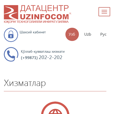
Toggl
naviga
Шахсий кабинет
Узб
Uzb
Рус
Қўллаб-қувватлаш хизмати
202-2-202
(+99871)
Хизматлар