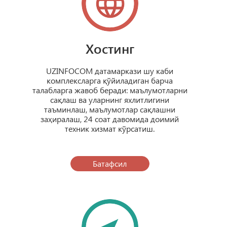
Хостинг
UZINFOCOM датамаркази шу каби
комплексларга қўйиладиган барча
талабларга жавоб беради: маълумотларни
сақлаш ва уларнинг яхлитлигини
таъминлаш, маълумотлар сақлашни
заҳиралаш, 24 соат давомида доимий
техник хизмат кўрсатиш.
Батафсил