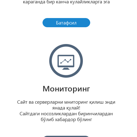
караганда бир канча кулайликларга эга
Батафсил
Мониторинг
Сайт ва серверларни мниторинг қилиш энди
янада қулай!
Сайтдаги носозликлардан биринчилардан
бўлиб хабардор бўлинг