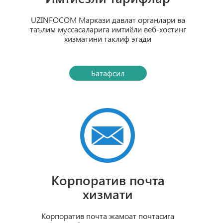
UZINFOCOM Маркази давлат органлари ва
таълим муссасаларига имтиёли веб-хостинг
хизматини таклиф этади
Батафсил
Корпоратив почта
хизмати
Корпоратив почта жамоат почтасига