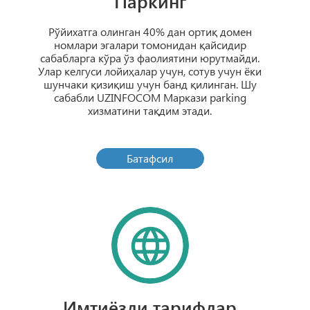
Паркинг
Рўйихатга олинган 40% дан ортиқ домен
номлари эгалари томонидан қайсидир
сабабларга кўра ўз фаолиятини юрутмайди.
Улар келгуси лойиҳалар учун, сотув учун ёки
шунчаки қизиқиш учун банд қилинган. Шу
сабабли UZINFOCOM Маркази parking
хизматини тақдим этади.
Батафсил
Имтиёзли тарифлар