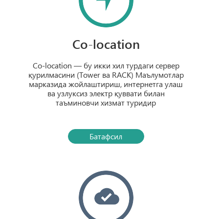
Co-location
Co-location — бу икки хил турдаги сервер
қурилмасини (Tower ва RACK) Маълумотлар
марказида жойлаштириш, интернетга улаш
ва узлуксиз электр қуввати билан
таъминовчи хизмат туридир
Батафсил