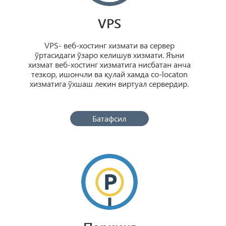
VPS
VPS- веб-хостинг хизмати ва сервер
ўртасидаги ўзаро келишув хизмати. Яъни
хизмат веб-хостинг хизматига нисбатан анча
тезкор, ишончли ва қулай хамда co-locaton
хизматига ўхшаш лекин виртуал сервердир.
Батафсил