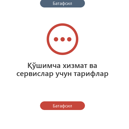
Батафсил
Қўшимча хизмат ва
сервислар учун тарифлар
Батафсил