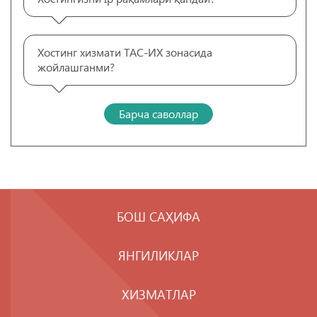
Хостинг хизмати ТАС-ИХ зонасида
жойлашганми?
Барча саволлар
БОШ САҲИФА
ЯНГИЛИКЛАР
ХИЗМАТЛАР