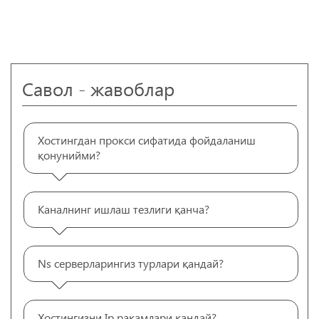
Савол - жавоблар
Хостингдан прокси сифатида фойдаланиш
қонунийми?
Каналнинг ишлаш тезлиги қанча?
Ns серверларингиз турлари қандай?
Хостингизни Ip рақамлари қандай?