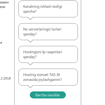
 имен
Kanalning ishlash tezligi
вои
qancha?
Ns serverlaringiz turlari
qanday?
ня
Hostingizni Ip raqamlari
qanday?
Hosting xizmati TAS-IX
12.2018
zonasida joylashganmi?
Barcha savollar