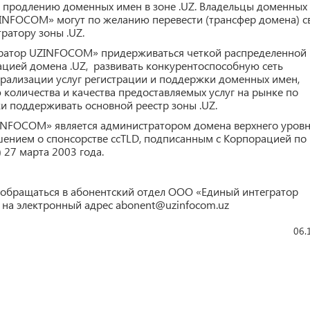
и продлению доменных имен в зоне .UZ. Владельцы доменных
INFOCOM» могут по желанию перевести (трансфер домена) с
атору зоны .UZ.
ратор UZINFOCOM» придерживаться четкой распределенной
цией домена .UZ, развивать конкурентоспособную сеть
рализации услуг регистрации и поддержки доменных имен,
оличества и качества предоставляемых услуг на рынке по
и поддерживать основной реестр зоны .UZ.
INFOCOM» является администратором домена верхнего уров
лашением о спонсорстве ccTLD, подписанным с Корпорацией по
 27 марта 2003 года.
обращаться в абонентский отдел OOO «Единый интегратор
на электронный адрес abonent@uzinfocom.uz
06.