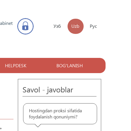
kabinet
Узб
Uzb
Рус
HELPDESK
BOG'LANISH
Savol - javoblar
Hostingdan proksi sifatida
foydalanish qonuniymi?
»