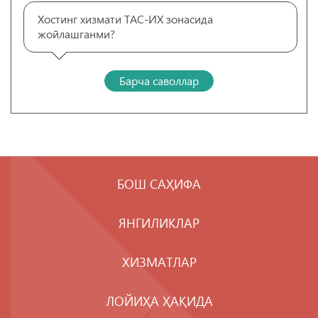
Хостинг хизмати ТАС-ИХ зонасида
жойлашганми?
Барча саволлар
БОШ САҲИФА
ЯНГИЛИКЛАР
ХИЗМАТЛАР
ЛОЙИҲА ҲАҚИДА