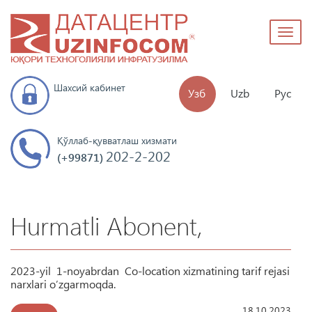
Toggl
naviga
Шахсий кабинет
Узб
Uzb
Рус
Қўллаб-қувватлаш хизмати
202-2-202
(+99871)
Hurmatli Abonent,
2023-yil 1-noyabrdan Co-location xizmatining tarif rejasi
narxlari o’zgarmoqda.
18.10.2023