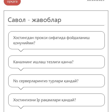
орқага
Савол - жавоблар
Хостингдан прокси сифатида фойдаланиш
қонунийми?
Каналнинг ишлаш тезлиги қанча?
Ns серверларингиз турлари қандай?
Хостингизни Ip рақамлари қандай?