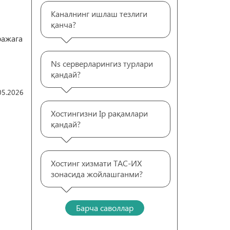
Каналнинг ишлаш тезлиги
қанча?
ражага
Ns серверларингиз турлари
қандай?
05.2026
Хостингизни Ip рақамлари
қандай?
Хостинг хизмати ТАС-ИХ
зонасида жойлашганми?
Барча саволлар