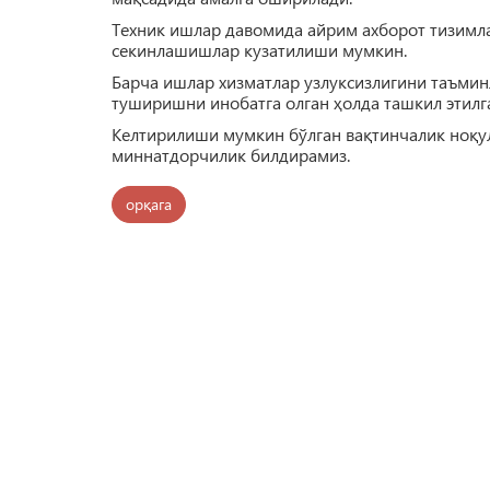
Техник ишлар давомида айрим ахборот тизимла
секинлашишлар кузатилиши мумкин.
Барча ишлар хизматлар узлуксизлигини таъми
туширишни инобатга олган ҳолда ташкил этилг
Келтирилиши мумкин бўлган вақтинчалик ноқул
миннатдорчилик билдирамиз.
орқага