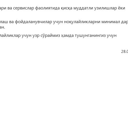
ри ва сервислар фаолиятида қисқа муддатли узилишлар ёки
нлаш ва фойдаланувчилар учун ноқулайликларни минимал да
ан.
айликлар учун узр сўраймиз ҳамда тушунганингиз учун
28.