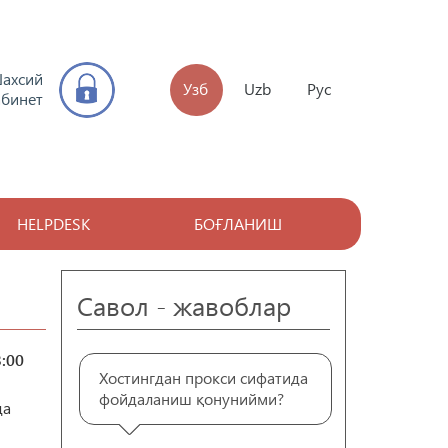
ахсий
Узб
Uzb
Рус
абинет
HELPDESK
БОҒЛАНИШ
Савол - жавоблар
3:00
Хостингдан прокси сифатида
фойдаланиш қонунийми?
да