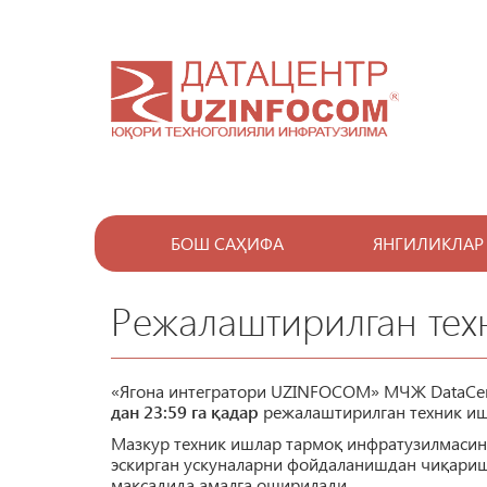
БОШ САҲИФА
ЯНГИЛИКЛАР
Режалаштирилган тех
«Ягона интегратори UZINFOCOM» МЧЖ DataCen
дан 23:59 га қадар
режалаштирилган техник иш
Мазкур техник ишлар тармоқ инфратузилмасин
эскирган ускуналарни фойдаланишдан чиқари
мақсадида амалга оширилади.