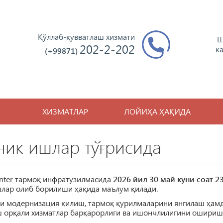
Қўллаб-қувватлаш хизмати
Ш
202-2-202
к
(+99871)
ХИЗМАТЛАР
ЛОЙИҲА ҲАҚИДА
ник ишлар тўғрисида
ter тармоқ инфратузилмасида
2026 йил 30 май куни соат 2
лар олиб борилиши ҳақида маълум қилади.
и модернизация қилиш, тармоқ қурилмаларини янгилаш ҳам
ш орқали хизматлар барқарорлиги ва ишончлилигини ошириш