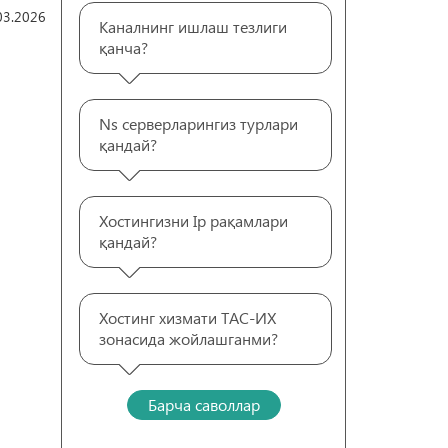
03.2026
Каналнинг ишлаш тезлиги
қанча?
Ns серверларингиз турлари
қандай?
Хостингизни Ip рақамлари
қандай?
Хостинг хизмати ТАС-ИХ
зонасида жойлашганми?
Барча саволлар