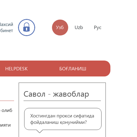
ахсий
Узб
Uzb
Рус
абинет
HELPDESK
БОҒЛАНИШ
Савол - жавоблар
р олиб
Хостингдан прокси сифатида
фойдаланиш қонунийми?
лияти