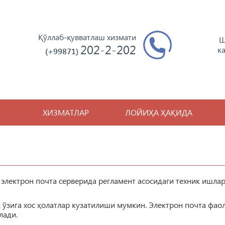
Қўллаб-қувватлаш хизмати
Ш
202-2-202
к
(+99871)
ХИЗМАТЛАР
ЛОЙИҲА ҲАҚИДА
 электрон почта серверида регламент асосидаги техник ишла
 ўзига хос ҳолатлар кузатилиши мумкин. Электрон почта фао
лади.