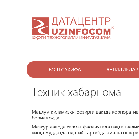
БОШ САҲИФА
ЯНГИЛИКЛАР
Техник хабарнома
Маълум қиламизки, ҳозирги вақтда корпоратив
борилмоқда.
Мазкур даврда хизмат фаолиятида вақтинчалик
қисқа муддатда одатий тартибда амалга ошири