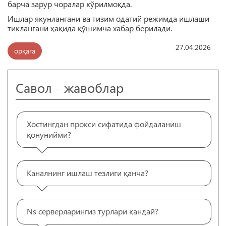
барча зарур чоралар кўрилмоқда.
Ишлар якунлангани ва тизим одатий режимда ишлаши
тиклангани ҳақида қўшимча хабар берилади.
27.04.2026
орқага
Савол - жавоблар
Хостингдан прокси сифатида фойдаланиш
қонунийми?
Каналнинг ишлаш тезлиги қанча?
Ns серверларингиз турлари қандай?