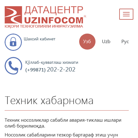
Toggl
naviga
Шахсий кабинет
Узб
Uzb
Рус
Қўллаб-қувватлаш хизмати
202-2-202
(+99871)
Техник хабарнома
Техник носозликлар сабабли авария-тиклаш ишлари
олиб борилмоқда.
Носозлик сабабларини тезкор бартараф этиш учун