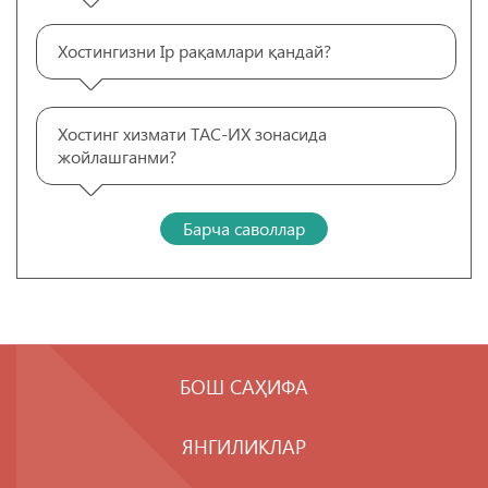
Хостингизни Ip рақамлари қандай?
Хостинг хизмати ТАС-ИХ зонасида
жойлашганми?
Барча саволлар
БОШ САҲИФА
ЯНГИЛИКЛАР