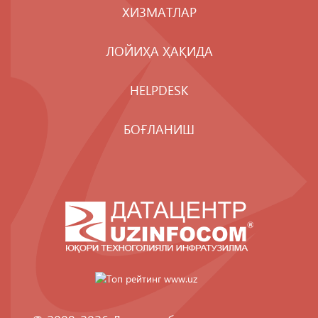
ХИЗМАТЛАР
ЛОЙИҲА ҲАҚИДА
HELPDESK
БОҒЛАНИШ