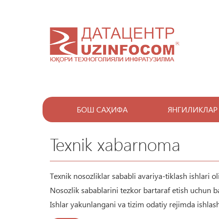
БОШ САҲИФА
ЯНГИЛИКЛАР
Texnik xabarnoma
Texnik nosozliklar sababli avariya-tiklash ishlari o
Nosozlik sabablarini tezkor bartaraf etish uchun b
Ishlar yakunlangani va tizim odatiy rejimda ishlas