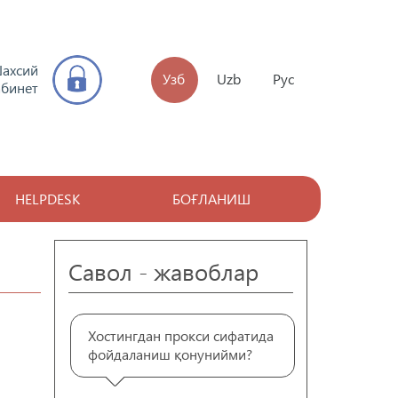
ахсий
Узб
Uzb
Рус
абинет
HELPDESK
БОҒЛАНИШ
Савол - жавоблар
Хостингдан прокси сифатида
фойдаланиш қонунийми?