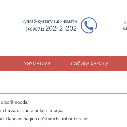
Қўллаб-қувватлаш хизмати
Ш
202-2-202
к
(+99871)
ХИЗМАТЛАР
ЛОЙИҲА ҲАҚИДА
lib borilmoqda.
archa zarur choralar ko‘rilmoqda.
hi tiklangani haqida qo‘shimcha xabar beriladi.