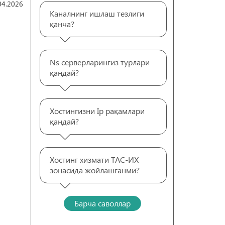
04.2026
Каналнинг ишлаш тезлиги
қанча?
Ns серверларингиз турлари
қандай?
Хостингизни Ip рақамлари
қандай?
Хостинг хизмати ТАС-ИХ
зонасида жойлашганми?
Барча саволлар