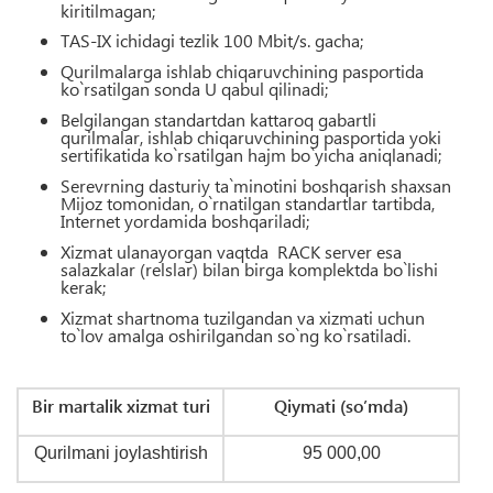
kiritilmagan
;
TAS-IX ichidagi tezlik 100
М
bit/s. gacha;
Qurilmalarga ishlab chiqaruvchining pasportida
ko`rsatilgan sonda U qabul qilinadi;
Belgilangan standartdan kattaroq gabartli
qurilmalar, ishlab chiqaruvchining pasportida yoki
sertifikatida ko`rsatilgan hajm bo`yicha aniqlanadi;
Serevrning dasturiy ta`minotini boshqarish shaxsan
Mijoz tomonidan, o`rnatilgan standartlar tartibda,
Internet yordamida boshqariladi;
Xizmat ulanayorgan vaqtda RACK server esa
salazkalar (relslar) bilan birga komplektda bo`lishi
kerak
;
Xizmat shartnoma tuzilgandan va xizmati uchun
to`lov amalga oshirilgandan so`ng ko`rsatiladi.
Bir martalik xizmat turi
Qiymati
(so’mda)
Qurilmani joylashtirish
95 000,00