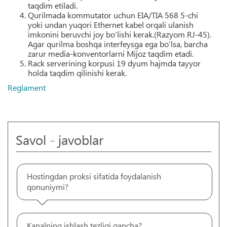
taqdim etiladi.
Qurilmada kommutator uchun EIA/TIA 568 5-chi
yoki undan yuqori Ethernet kabel orqali ulanish
imkonini beruvchi joy bo’lishi kerak.(Razyom RJ-45).
Agar qurilma boshqa interfeysga ega bo’lsa, barcha
zarur media-konventorlarni Mijoz taqdim etadi.
Rack serverining korpusi 19 dyum hajmda tayyor
holda taqdim qilinishi kerak.
Reglament
Savol - javoblar
Hostingdan proksi sifatida foydalanish
qonuniymi?
Kanalning ishlash tezligi qancha?