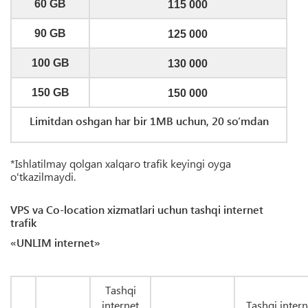
60 GB
115 000
90 GB
125 000
100 GB
130 000
150 GB
150 000
Limitdan oshgan har bir 1MB uchun, 20 so’mdan
*Ishlatilmay qolgan xalqaro trafik keyingi oyga
o'tkazilmaydi.
VPS va Co-location xizmatlari uchun tashqi internet
trafik
«UNLIM internet»
Tashqi
internet
Tashqi intern