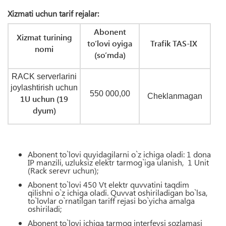
Xizmati uchun tarif rejalar:
Abonent
Xizmat turining
to’lovi oyiga
Trafik TAS-IX
nomi
(
so’mda)
RACK serverlarini
joylashtirish uchun
550 000,00
Cheklanmagan
1U uchun (19
dyum)
Abonent
to
`
lovi
quyidagilarni
o
`
z
ichiga
oladi
: 1
dona
IP
manzili
,
uzluksiz
elektr
tarmog
`
iga
ulanish
,
1
Unit
(
Rack
serevr
uchun
);
Abonent to`lovi 450 Vt elektr quvvatini taqdim
qilishni o`z ichiga oladi. Quvvat oshiriladigan bo`lsa,
to`lovlar o`rnatilgan tariff rejasi bo`yicha amalga
oshiriladi;
Abonent to`lovi ichiga tarmoq interfeysi sozlamasi