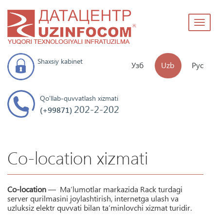
Toggl
naviga
Shaxsiy kabinet
Узб
Uzb
Рус
Qo'llab-quvvatlash xizmati
202-2-202
(+99871)
Co-location xizmati
Co-location
— Ma’lumotlar markazida Rack turdagi
server qurilmasini joylashtirish, internetga ulash va
uzluksiz elektr quvvati bilan ta’minlovchi xizmat turidir.