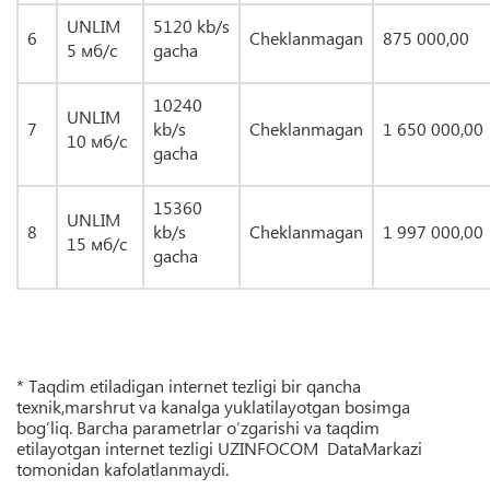
UNLIM
5120 kb/s
6
Cheklanmagan
875 000,00
5
мб/с
gacha
10240
UNLIM
7
kb/s
Cheklanmagan
1 650 000,00
10
мб/с
gacha
15360
UNLIM
8
kb/s
Cheklanmagan
1 997 000,00
15
мб/с
gacha
* Taqdim etiladigan internet tezligi bir qancha
texnik,marshrut va kanalga yuklatilayotgan bosimga
bog’liq. Barcha parametrlar o’zgarishi va taqdim
etilayotgan internet tezligi UZINFOCOM DataMarkazi
tomonidan kafolatlanmaydi.