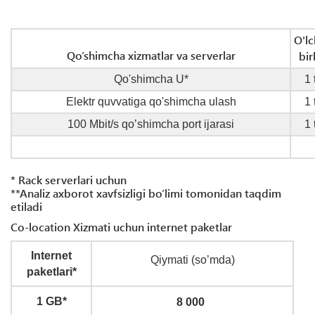
O'l
Qo’shimcha xizmatlar va serverlar
bir
Qo'shimcha U*
1 
Elektr quvvatiga qo'shimcha ulash
1 
100 Mbit/s qo’shimcha port ijarasi
1 
* Rack serverlari uchun
**Analiz axborot xavfsizligi bo’limi tomonidan taqdim
etiladi
Co-location Xizmati uchun internet paketlar
Internet
Qiymati (so’mda
)
paketlari*
1 GB*
8 000