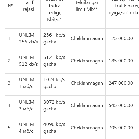
Tarif
Belgilangan
№
trafik
trafik narxi,
rejasi
limit Mb**
tezligi,
oyiga/so’mda.
Kbit/s*
UNLIM
256 kb/s
1
Cheklanmagan
125 000,00
256
kb/s
gacha
UNLIM
512 kb/s
2
Cheklanmagan
185 000,00
512
kb/s
gacha
UNLIM
1024 kb/s
3
Cheklanmagan
247 000,00
1
мб/с
gacha
UNLIM
3072 kb/s
4
Cheklanmagan
545 000,00
3
мб/с
gacha
UNLIM
4096 kb/s
5
Cheklanmagan
705 000,00
4
мб/с
gacha