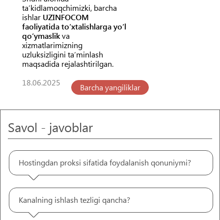
taʼkidlamoqchimizki, barcha
ishlar
UZINFOCOM
faoliyatida toʻxtalishlarga yoʻl
qoʻymaslik
va
xizmatlarimizning
uzluksizligini taʼminlash
maqsadida rejalashtirilgan.
18.06.2025
Barcha yangiliklar
Savol - javoblar
Hostingdan proksi sifatida foydalanish qonuniymi?
Kanalning ishlash tezligi qancha?