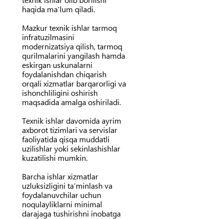
haqida ma’lum qiladi.
Mazkur texnik ishlar tarmoq
infratuzilmasini
modernizatsiya qilish, tarmoq
qurilmalarini yangilash hamda
eskirgan uskunalarni
foydalanishdan chiqarish
orqali xizmatlar barqarorligi va
ishonchliligini oshirish
maqsadida amalga oshiriladi.
Texnik ishlar davomida ayrim
axborot tizimlari va servislar
faoliyatida qisqa muddatli
uzilishlar yoki sekinlashishlar
kuzatilishi mumkin.
Barcha ishlar xizmatlar
uzluksizligini ta’minlash va
foydalanuvchilar uchun
noqulayliklarni minimal
darajaga tushirishni inobatga