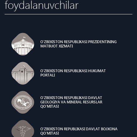
foydalanuvchilar
O`ZBEKISTON RESPUBLIKASI PREZIDENTINING
MATBUOT XIZMATI
O`ZBEKISTON RESPUBLIKASI HUKUMAT
PORTALI
O`ZBЕKISTОN RЕSPUBLIKАSI DAVLAT
GЕОLОGIYA VА MINЕRАL RЕSURSLАR
QO`MITАSI
O`ZBEKISTON REPUBLIKASI DAVLAT BOJXONA
QO`MITASI