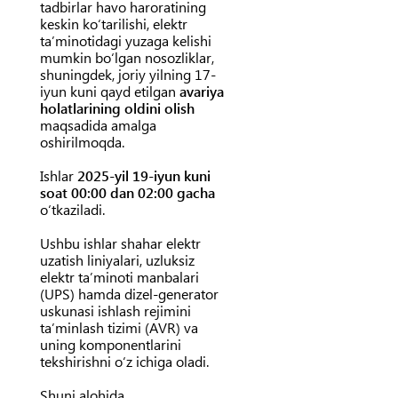
tadbirlar havo haroratining
keskin koʻtarilishi, elektr
taʼminotidagi yuzaga kelishi
mumkin boʻlgan nosozliklar,
shuningdek, joriy yilning 17-
iyun kuni qayd etilgan
avariya
holatlarining oldini olish
maqsadida amalga
oshirilmoqda.
Ishlar
2025-yil 19-iyun kuni
soat 00:00 dan 02:00 gacha
oʻtkaziladi.
Ushbu ishlar shahar elektr
uzatish liniyalari, uzluksiz
elektr taʼminoti manbalari
(UPS) hamda dizel-generator
uskunasi ishlash rejimini
taʼminlash tizimi (AVR) va
uning komponentlarini
tekshirishni oʻz ichiga oladi.
Shuni alohida