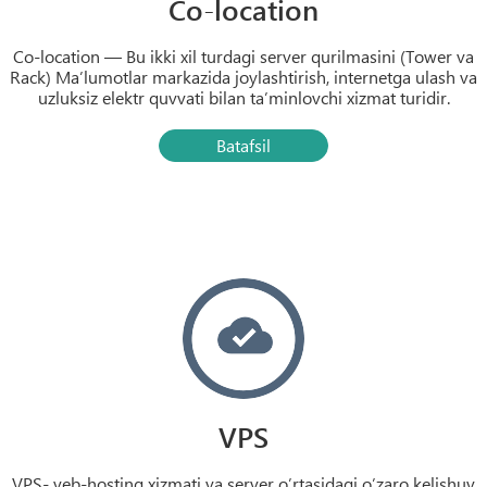
Co-location
Co-location — Bu ikki xil turdagi server qurilmasini (Tower va
Rack) Ma’lumotlar markazida joylashtirish, internetga ulash va
uzluksiz elektr quvvati bilan ta’minlovchi xizmat turidir.
Batafsil
VPS
VPS- veb-hosting xizmati va server o’rtasidagi o’zaro kelishuv