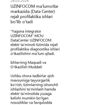
26.03.2026
UZINFOCOM maʼlumotlar
markazida (Data Center)
rejali profilaktika ishlari
bo'lib o'tadi
“Yagona integrator
UZINFOCOM” MChJ
DataCenter UZINFOCOM
elektr ta’minoti tizimida rejali
profilaktika-diagnostika ishlari
o‘tkazilishini ma’lum qiladi.
Ishlarning Maqsadi va
O‘tkazilish Muddati
Ushbu chora-tadbirlar qish
mavsumiga tayyorgarlik
ko‘rish, tizimlarning ishonchli
ishlashini ta’minlash hamda
elektr ta’minotida yuzaga
kelishi mumkin bo‘lgan
nosozliklar va favqulodda