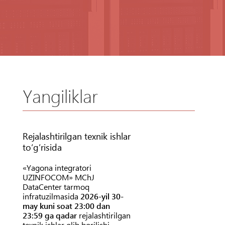
Yangiliklar
Rejalashtirilgan texnik ishlar
to‘g‘risida
«Yagona integratori
UZINFOCOM» MChJ
DataCenter tarmoq
infratuzilmasida
2026-yil 30-
may kuni soat 23:00 dan
23:59 ga qadar
rejalashtirilgan
texnik ishlar olib borilishi