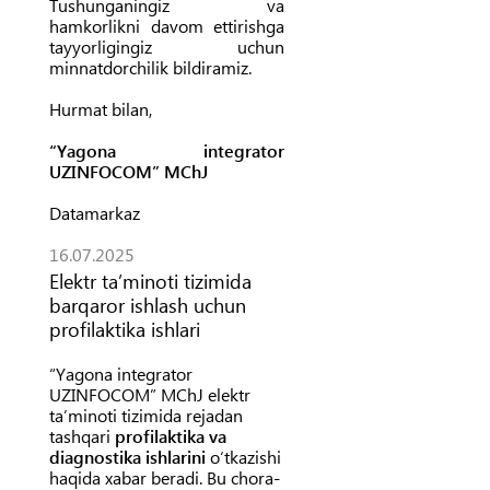
Tushunganingiz va
hamkorlikni davom ettirishga
tayyorligingiz uchun
minnatdorchilik bildiramiz.
Hurmat bilan,
“Yagona integrator
UZINFOCOM” MChJ
Datamarkaz
16.07.2025
Elektr taʼminoti tizimida
barqaror ishlash uchun
profilaktika ishlari
“Yagona integrator
UZINFOCOM” MChJ elektr
taʼminoti tizimida rejadan
tashqari
profilaktika va
diagnostika ishlarini
oʻtkazishi
haqida xabar beradi. Bu chora-