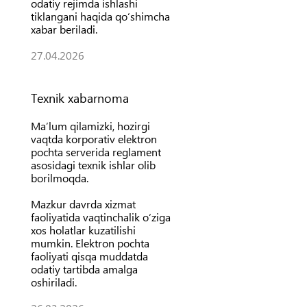
odatiy rejimda ishlashi
tiklangani haqida qo‘shimcha
xabar beriladi.
27.04.2026
Texnik xabarnoma
Ma’lum qilamizki, hozirgi
vaqtda korporativ elektron
pochta serverida reglament
asosidagi texnik ishlar olib
borilmoqda.
Mazkur davrda xizmat
faoliyatida vaqtinchalik o‘ziga
xos holatlar kuzatilishi
mumkin. Elektron pochta
faoliyati qisqa muddatda
odatiy tartibda amalga
oshiriladi.