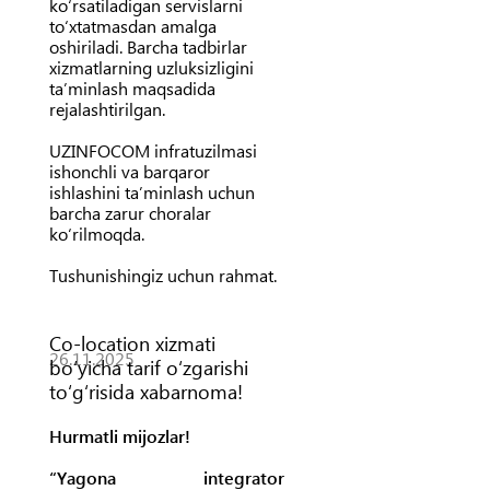
ko‘rsatiladigan servislarni
to‘xtatmasdan amalga
oshiriladi. Barcha tadbirlar
xizmatlarning uzluksizligini
ta’minlash maqsadida
rejalashtirilgan.
UZINFOCOM infratuzilmasi
ishonchli va barqaror
ishlashini ta’minlash uchun
barcha zarur choralar
ko‘rilmoqda.
Tushunishingiz uchun rahmat.
Co-location xizmati
26.11.2025
bo‘yicha tarif o‘zgarishi
to‘g‘risida xabarnoma!
Hurmatli mijozlar!
“Yagona integrator