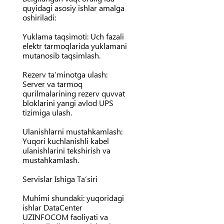
quyidagi asosiy ishlar amalga
oshiriladi:
Yuklama taqsimoti:
Uch fazali
elektr tarmoqlarida yuklamani
mutanosib taqsimlash.
Rezerv ta’minotga ulash:
Server va tarmoq
qurilmalarining rezerv quvvat
bloklarini yangi avlod UPS
tizimiga ulash.
Ulanishlarni mustahkamlash:
Yuqori kuchlanishli kabel
ulanishlarini tekshirish va
mustahkamlash.
Servislar Ishiga Ta’siri
Muhimi shundaki:
yuqoridagi
ishlar DataCenter
UZINFOCOM faoliyati va