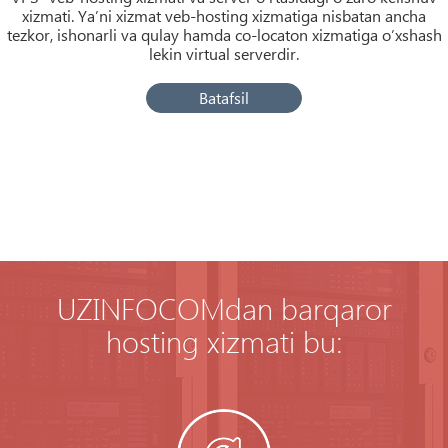
xizmati. Ya’ni xizmat veb-hosting xizmatiga nisbatan ancha
tezkor, ishonarli va qulay hamda co-locaton xizmatiga o’xshash
lekin virtual serverdir.
Batafsil
UZINFOCOMdan barqaror
hosting xizmati bu: