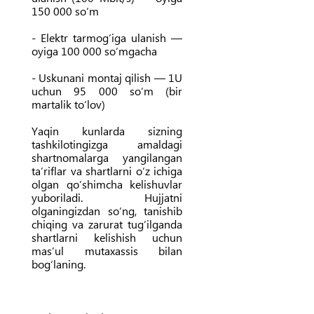
150 000 so‘m
- Elektr tarmog‘iga ulanish —
oyiga 100 000 so‘mgacha
- Uskunani montaj qilish — 1U
uchun 95 000 so‘m (bir
martalik to‘lov)
Yaqin kunlarda sizning
tashkilotingizga amaldagi
shartnomalarga yangilangan
ta’riflar va shartlarni o‘z ichiga
olgan qo‘shimcha kelishuvlar
yuboriladi. Hujjatni
olganingizdan so‘ng, tanishib
chiqing va zarurat tug‘ilganda
shartlarni kelishish uchun
mas’ul mutaxassis bilan
bog‘laning.