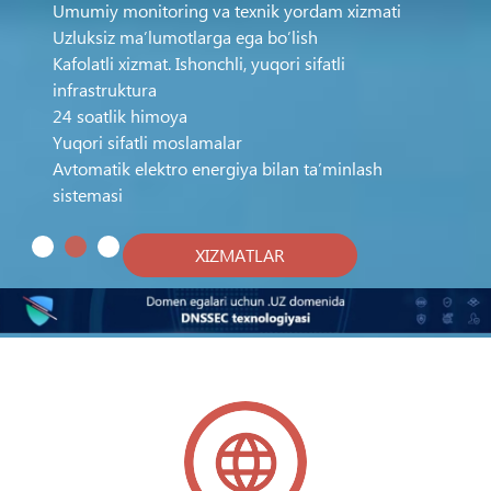
Umumiy monitoring va texnik yordam xizmati
Uzluksiz ma’lumotlarga ega bo’lish
Kafolatli xizmat. Ishonchli, yuqori sifatli
infrastruktura
24 soatlik himoya
Yuqori sifatli moslamalar
Avtomatik elektro energiya bilan ta’minlash
sistemasi
XIZMATLAR