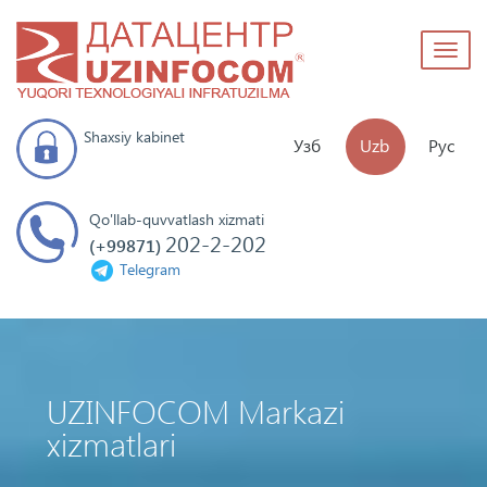
Toggl
naviga
Shaxsiy kabinet
Узб
Uzb
Рус
Qo'llab-quvvatlash xizmati
202-2-202
(+99871)
Telegram
UZINFOCOM Markazi
xizmatlari