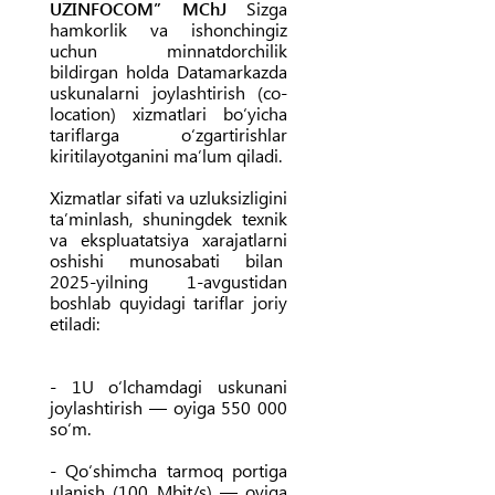
UZINFOCOM” MChJ
Sizga
hamkorlik va ishonchingiz
uchun minnatdorchilik
bildirgan holda Datamarkazda
uskunalarni joylashtirish (co-
location) xizmatlari bo‘yicha
tariflarga o‘zgartirishlar
kiritilayotganini ma’lum qiladi.
Xizmatlar sifati va uzluksizligini
ta’minlash, shuningdek texnik
va ekspluatatsiya xarajatlarni
oshishi munosabati bilan
2025-yilning 1-avgustidan
boshlab quyidagi tariflar joriy
etiladi:
- 1U o‘lchamdagi uskunani
joylashtirish — oyiga 550 000
so‘m.
- Qo‘shimcha tarmoq portiga
ulanish (100 Mbit/s) — oyiga