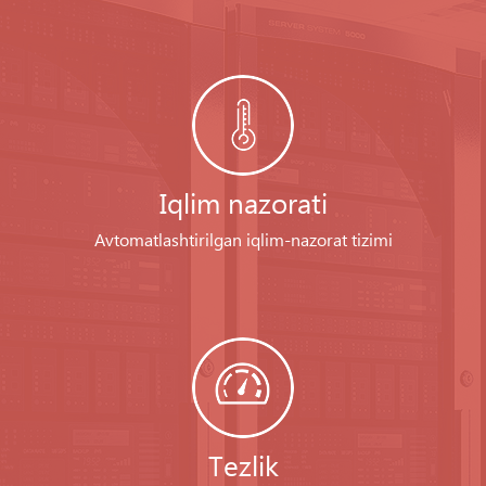
Iqlim nazorati
Avtomatlashtirilgan iqlim-nazorat tizimi
Tezlik