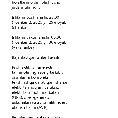
holatlarni oldini olish uchun
juda muhimdir.
Ishlarni boshlanishi:
23:00
(Toshkent), 2025 yil 29-noyabr
(shanba)
Ishlarni yakunlanishi:
05:00
(Toshkent), 2025 yil 30-noyabr
(yakshanba)
Bajariladigan Ishlar Tavsifi
Profilaktik ishlar elektr
ta’minotining asosiy tarkibiy
qismlarini kompleks
tekshirishga qaratilgan: shahar
elektr tarmoqlari, uzluksiz
elektr ta’minoti manbalari
(UPS), dizel-generator
uskunalari va avtomatik rezerv
ulanish tizimi (AVR).
Belgilangan vaqt oralig‘ida