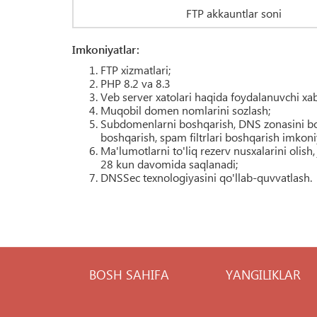
FTP akkauntlar soni
Imkoniyatlar:
FTP xizmatlari;
PHP 8.2 va 8.3
Veb server xatolari haqida foydalanuvchi xab
Muqobil domen nomlarini sozlash;
Subdomenlarni boshqarish, DNS zonasini boshq
boshqarish, spam filtrlari boshqarish imkoniy
Ma'lumotlarni to'liq rezerv nusxalarini olish
28 kun davomida saqlanadi;
DNSSec texnologiyasini qo'llab-quvvatlash.
BOSH SAHIFA
YANGILIKLAR