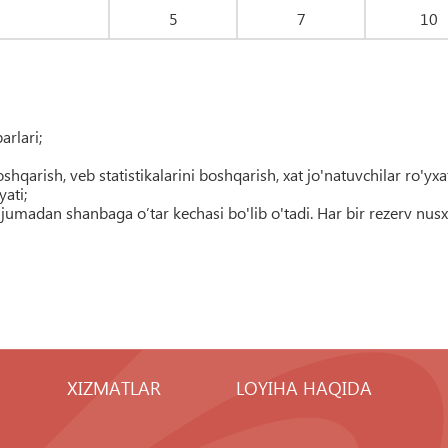
5
7
10
arlari;
arish, veb statistikalarini boshqarish, xat jo'natuvchilar ro'yxa
ati;
, jumadan shanbaga o’tar kechasi bo'lib o'tadi. Har bir rezerv nusx
XIZMATLAR
LOYIHA HAQIDA