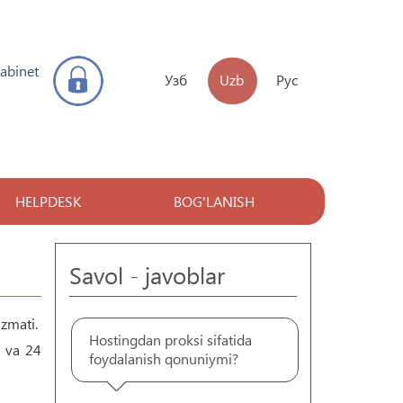
kabinet
Узб
Uzb
Рус
HELPDESK
BOG'LANISH
Savol - javoblar
izmati.
Hostingdan proksi sifatida
, va 24
foydalanish qonuniymi?