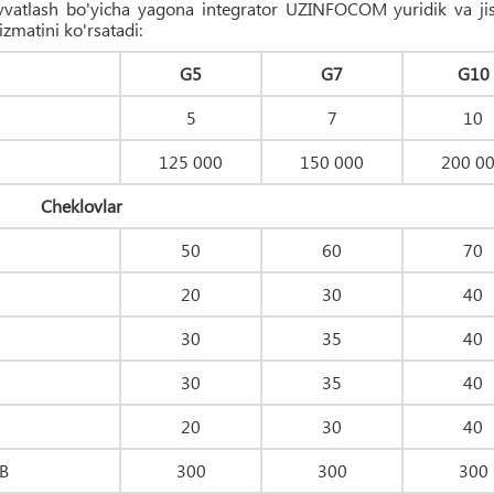
-quvvatlash bo'yicha yagona integrator UZINFOCOM yuridik va j
izmatini ko'rsatadi:
G5
G7
G10
5
7
10
125 000
150 000
200 0
Cheklovlar
50
60
70
20
30
40
30
35
40
30
35
40
20
30
40
MB
300
300
300