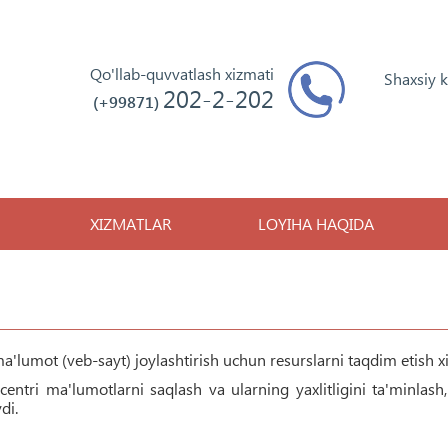
Qo'llab-quvvatlash xizmati
Shaxsiy 
202-2-202
(+99871)
XIZMATLAR
LOYIHA HAQIDA
'lumot (veb-sayt) joylashtirish uchun resurslarni taqdim etish x
centri
ma'lumotlarni saqlash va ularning yaxlitligini ta'minlash
di.