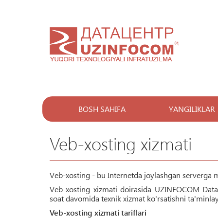
BOSH SAHIFA
YANGILIKLAR
Veb-xosting xizmati
Veb-xosting - bu Internetda joylashgan serverga ma
Veb-xosting xizmati doirasida UZINFOCOM Data
soat davomida texnik xizmat ko'rsatishni ta'minlay
Veb-xosting xizmati tariflari