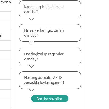
ismoniy
Kanalning ishlash tezligi
qancha?
Ns serverlaringiz turlari
qanday?
00
Hostingizni Ip raqamlari
qanday?
Hosting xizmati TAS-IX
zonasida joylashganmi?
Barcha savollar