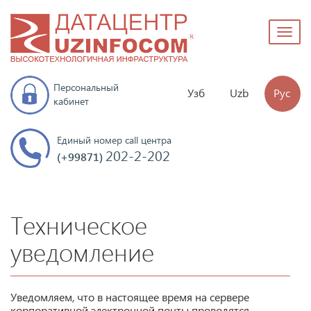
Toggl
naviga
Персональный
Узб
Uzb
Рус
кабинет
Единый номер call центра
202-2-202
(+99871)
Техническое
уведомление
Уведомляем, что в настоящее время на сервере
корпоративной электронной почты проводятся