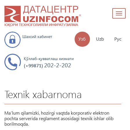
Toggl
naviga
Шахсий кабинет
Узб
Uzb
Рус
Қўллаб-қувватлаш хизмати
202-2-202
(+99871)
Texnik xabarnoma
Ma’lum qilamizki, hozirgi vaqtda korporativ elektron
pochta serverida reglament asosidagi texnik ishlar olib
borilmoqda.