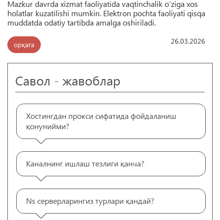
Mazkur davrda xizmat faoliyatida vaqtinchalik o‘ziga xos
holatlar kuzatilishi mumkin. Elektron pochta faoliyati qisqa
muddatda odatiy tartibda amalga oshiriladi.
26.03.2026
орқага
Савол - жавоблар
Хостингдан прокси сифатида фойдаланиш
қонунийми?
Каналнинг ишлаш тезлиги қанча?
Ns серверларингиз турлари қандай?