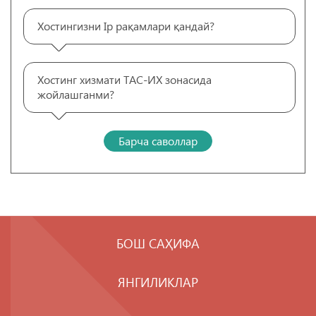
Хостингизни Ip рақамлари қандай?
Хостинг хизмати ТАС-ИХ зонасида
жойлашганми?
Барча саволлар
БОШ САҲИФА
ЯНГИЛИКЛАР