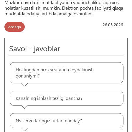
Mazkur davrda xizmat faoliyatida vaqtinchalik o‘ziga xos
holatlar kuzatilishi mumkin. Elektron pochta faoliyati qisqa
muddatda odatiy tartibda amalga oshiriladi.
26.03.2026
orqaga
Savol - javoblar
Hostingdan proksi sifatida foydalanish
qonuniymi?
Kanalning ishlash tezligi qancha?
Ns serverlaringiz turlari qanday?