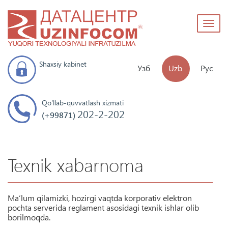
Toggl
naviga
Shaxsiy kabinet
Узб
Uzb
Рус
Qo'llab-quvvatlash xizmati
202-2-202
(+99871)
Texnik xabarnoma
Ma’lum qilamizki, hozirgi vaqtda korporativ elektron
pochta serverida reglament asosidagi texnik ishlar olib
borilmoqda.