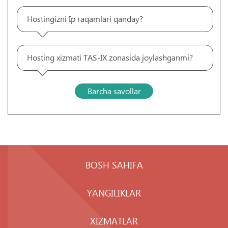
Hostingizni Ip raqamlari qanday?
Hosting xizmati TAS-IX zonasida joylashganmi?
Barcha savollar
BOSH SAHIFA
YANGILIKLAR
XIZMATLAR