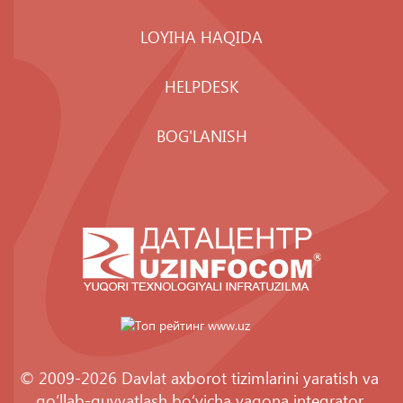
LOYIHA HAQIDA
HELPDESK
BOG'LANISH
© 2009-2026 Davlat axborot tizimlarini yaratish va
qo‘llab-quvvatlash bo‘yicha yagona integrator