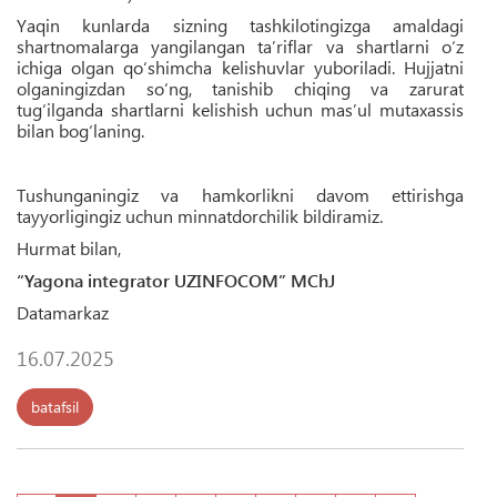
Yaqin kunlarda sizning tashkilotingizga amaldagi
shartnomalarga yangilangan ta’riflar va shartlarni o‘z
ichiga olgan qo‘shimcha kelishuvlar yuboriladi. Hujjatni
olganingizdan so‘ng, tanishib chiqing va zarurat
tug‘ilganda shartlarni kelishish uchun mas’ul mutaxassis
bilan bog‘laning.
Tushunganingiz va hamkorlikni davom ettirishga
tayyorligingiz uchun minnatdorchilik bildiramiz.
Hurmat bilan,
“Yagona integrator UZINFOCOM” MChJ
Datamarkaz
16.07.2025
batafsil