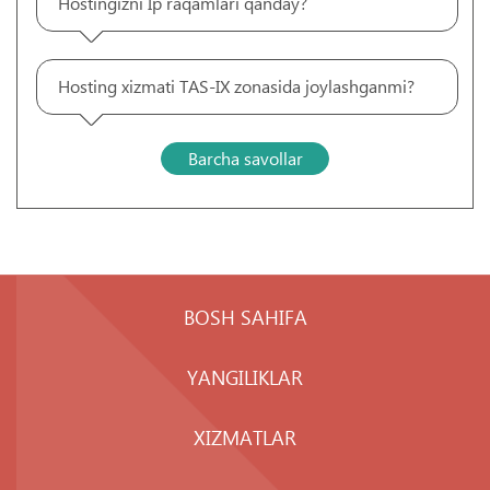
Hostingizni Ip raqamlari qanday?
Hosting xizmati TAS-IX zonasida joylashganmi?
Barcha savollar
BOSH SAHIFA
YANGILIKLAR
XIZMATLAR