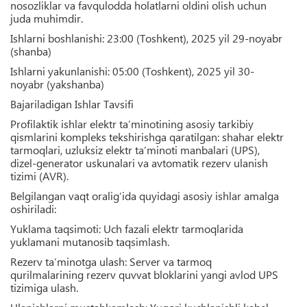
nosozliklar va favqulodda holatlarni oldini olish uchun
juda muhimdir.
Ishlarni boshlanishi:
23:00 (Toshkent), 2025 yil 29-noyabr
(shanba)
Ishlarni yakunlanishi:
05:00 (Toshkent), 2025 yil 30-
noyabr (yakshanba)
Bajariladigan Ishlar Tavsifi
Profilaktik ishlar elektr ta’minotining asosiy tarkibiy
qismlarini kompleks tekshirishga qaratilgan: shahar elektr
tarmoqlari, uzluksiz elektr ta’minoti manbalari (UPS),
dizel-generator uskunalari va avtomatik rezerv ulanish
tizimi (AVR).
Belgilangan vaqt oralig‘ida quyidagi asosiy ishlar amalga
oshiriladi:
Yuklama taqsimoti:
Uch fazali elektr tarmoqlarida
yuklamani mutanosib taqsimlash.
Rezerv ta’minotga ulash:
Server va tarmoq
qurilmalarining rezerv quvvat bloklarini yangi avlod UPS
tizimiga ulash.