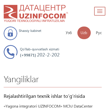
Toggl
naviga
Shaxsiy kabinet
Узб
Uzb
Рус
Qo'llab-quvvatlash xizmati
202-2-202
(+99871)
Yangiliklar
Rejalashtirilgan texnik ishlar to‘g‘risida
«Yagona integratori UZINFOCOM» MChJ DataCenter