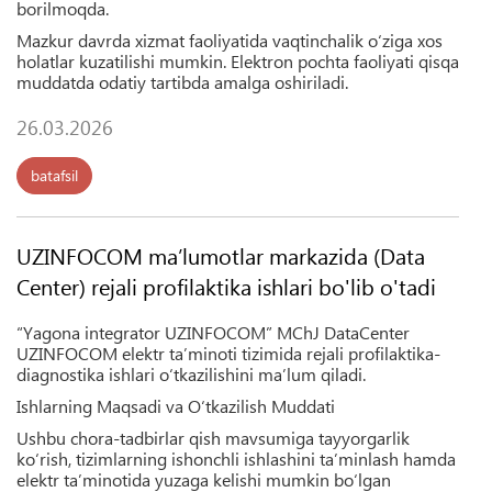
borilmoqda.
Mazkur davrda xizmat faoliyatida vaqtinchalik o‘ziga xos
holatlar kuzatilishi mumkin. Elektron pochta faoliyati qisqa
muddatda odatiy tartibda amalga oshiriladi.
26.03.2026
batafsil
UZINFOCOM maʼlumotlar markazida (Data
Center) rejali profilaktika ishlari bo'lib o'tadi
“Yagona integrator UZINFOCOM” MChJ DataCenter
UZINFOCOM elektr ta’minoti tizimida rejali profilaktika-
diagnostika ishlari o‘tkazilishini ma’lum qiladi.
Ishlarning Maqsadi va O‘tkazilish Muddati
Ushbu chora-tadbirlar qish mavsumiga tayyorgarlik
ko‘rish, tizimlarning ishonchli ishlashini ta’minlash hamda
elektr ta’minotida yuzaga kelishi mumkin bo‘lgan