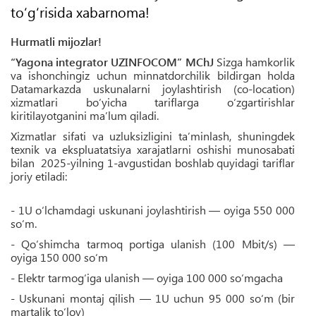
to‘g‘risida xabarnoma!
Hurmatli mijozlar!
“Yagona integrator UZINFOCOM” MChJ
Sizga hamkorlik
va ishonchingiz uchun minnatdorchilik bildirgan holda
Datamarkazda uskunalarni joylashtirish (co-location)
xizmatlari bo‘yicha tariflarga o‘zgartirishlar
kiritilayotganini ma’lum qiladi.
Xizmatlar sifati va uzluksizligini ta’minlash, shuningdek
texnik va ekspluatatsiya xarajatlarni oshishi munosabati
bilan 2025-yilning 1-avgustidan boshlab quyidagi tariflar
joriy etiladi:
- 1U o‘lchamdagi uskunani joylashtirish — oyiga 550 000
so‘m.
- Qo‘shimcha tarmoq portiga ulanish (100 Mbit/s) —
oyiga 150 000 so‘m
- Elektr tarmog‘iga ulanish — oyiga 100 000 so‘mgacha
- Uskunani montaj qilish — 1U uchun 95 000 so‘m (bir
martalik to‘lov)