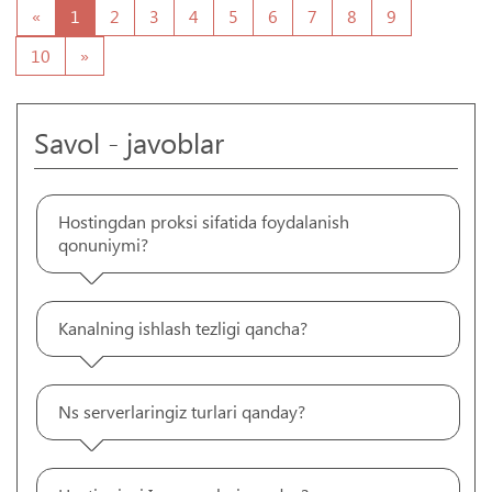
«
1
2
3
4
5
6
7
8
9
10
»
Savol - javoblar
Hostingdan proksi sifatida foydalanish
qonuniymi?
Kanalning ishlash tezligi qancha?
Ns serverlaringiz turlari qanday?