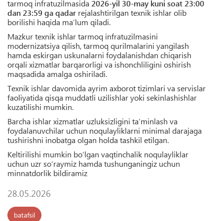
tarmoq infratuzilmasida
2026-yil 30-may kuni soat 23:00
dan 23:59 ga qadar
rejalashtirilgan texnik ishlar olib
borilishi haqida ma’lum qiladi.
Mazkur texnik ishlar tarmoq infratuzilmasini
modernizatsiya qilish, tarmoq qurilmalarini yangilash
hamda eskirgan uskunalarni foydalanishdan chiqarish
orqali xizmatlar barqarorligi va ishonchliligini oshirish
maqsadida amalga oshiriladi.
Texnik ishlar davomida ayrim axborot tizimlari va servislar
faoliyatida qisqa muddatli uzilishlar yoki sekinlashishlar
kuzatilishi mumkin.
Barcha ishlar xizmatlar uzluksizligini ta’minlash va
foydalanuvchilar uchun noqulayliklarni minimal darajaga
tushirishni inobatga olgan holda tashkil etilgan.
Keltirilishi mumkin bo‘lgan vaqtinchalik noqulayliklar
uchun uzr so‘raymiz hamda tushunganingiz uchun
minnatdorlik bildiramiz
28.05.2026
batafsil