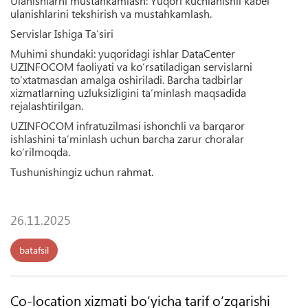
Ulanishlarni mustahkamlash:
Yuqori kuchlanishli kabel
ulanishlarini tekshirish va mustahkamlash.
Servislar Ishiga Ta’siri
Muhimi shundaki:
yuqoridagi ishlar DataCenter
UZINFOCOM faoliyati va ko‘rsatiladigan servislarni
to‘xtatmasdan amalga oshiriladi. Barcha tadbirlar
xizmatlarning uzluksizligini ta’minlash maqsadida
rejalashtirilgan.
UZINFOCOM infratuzilmasi ishonchli va barqaror
ishlashini ta’minlash uchun barcha zarur choralar
ko‘rilmoqda.
Tushunishingiz uchun rahmat.
26.11.2025
batafsil
Co-location xizmati bo‘yicha tarif o‘zgarishi