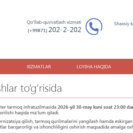
Qo'llab-quvvatlash xizmati
Shaxsiy 
202-2-202
(+99871)
XIZMATLAR
LOYIHA HAQIDA
hlar to‘g‘risida
er tarmoq infratuzilmasida
2026-yil 30-may kuni soat 23:00 da
borilishi haqida ma’lum qiladi.
rnizatsiya qilish, tarmoq qurilmalarini yangilash hamda eskirgan
lar barqarorligi va ishonchliligini oshirish maqsadida amalga oshi