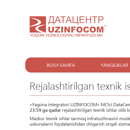
BOSH SAHIFA
YANGILIKLAR
Rejalashtirilgan texnik is
«Yagona integratori UZINFOCOM» MChJ DataCent
23:59 ga qadar
rejalashtirilgan texnik ishlar olib 
Mazkur texnik ishlar tarmoq infratuzilmasini mode
uskunalarni foydalanishdan chiqarish orqali xizmat