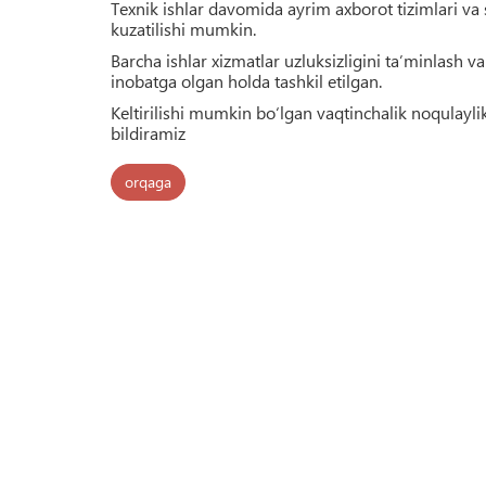
Texnik ishlar davomida ayrim axborot tizimlari va s
kuzatilishi mumkin.
Barcha ishlar xizmatlar uzluksizligini ta’minlash 
inobatga olgan holda tashkil etilgan.
Keltirilishi mumkin bo‘lgan vaqtinchalik noqulay
bildiramiz
orqaga