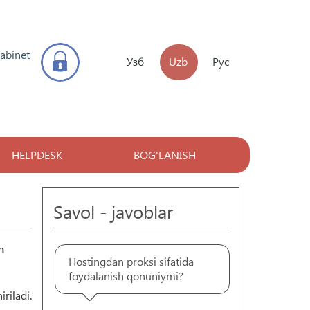
kabinet
Узб
Uzb
Рус
HELPDESK
BOG'LANISH
Savol - javoblar
n
Hostingdan proksi sifatida
foydalanish qonuniymi?
riladi.