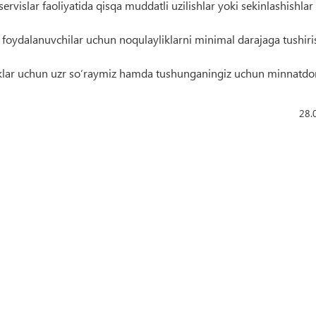
ervislar faoliyatida qisqa muddatli uzilishlar yoki sekinlashishlar
va foydalanuvchilar uchun noqulayliklarni minimal darajaga tushiri
liklar uchun uzr so‘raymiz hamda tushunganingiz uchun minnatdor
28.