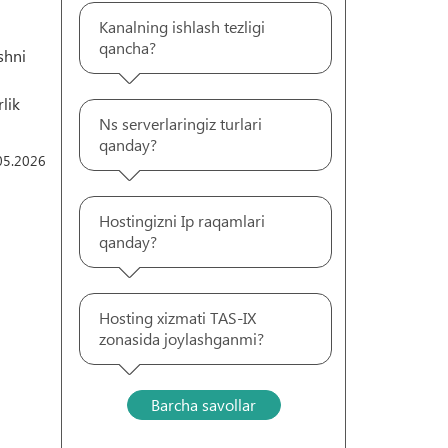
Kanalning ishlash tezligi
qancha?
shni
lik
Ns serverlaringiz turlari
qanday?
05.2026
Hostingizni Ip raqamlari
qanday?
Hosting xizmati TAS-IX
zonasida joylashganmi?
Barcha savollar