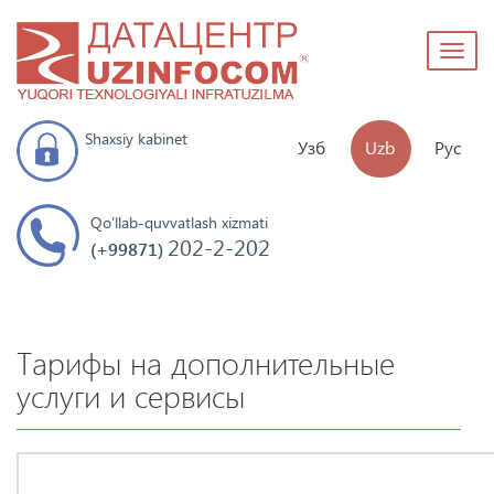
Toggl
naviga
Shaxsiy kabinet
Узб
Uzb
Рус
Qo'llab-quvvatlash xizmati
202-2-202
(+99871)
Тарифы на дополнительные
услуги и сервисы