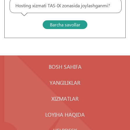
Hosting xizmati TAS-IX zonasida joylashganmi?
Barcha savollar
BOSH SAHIFA
YANGILIKLAR
XIZMATLAR
LOYIHA HAQIDA