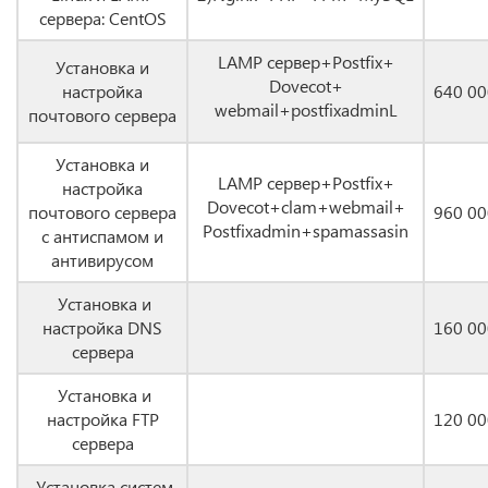
сервера: CentOS
LAMP сервер+Postfix+
Установка и
Dovecot+
настройка
640 00
webmail+postfixadminL
почтового сервера
Установка и
LAMP сервер+Postfix+
настройка
Dovecot+clam+webmail+
почтового сервера
960 00
Postfixadmin+spamassasin
с антиспамом и
антивирусом
Установка и
настройка DNS
160 00
сервера
Установка и
настройка FTP
120 00
сервера
Установка систем