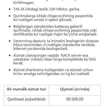
kiritilmagan
;
TAS-IX ichidagi tezlik 100
М
bit/s. gacha;
Qurilmalarga ishlab chiqaruvchining pasportida
ko`rsatilgan sonda U qabul qilinadi;
Belgilangan standartdan kattaroq gabartli
qurilmalar, ishlab chiqaruvchining pasportida yoki
sertifikatida ko`rsatilgan hajm bo`yicha aniqlanadi;
Serevrning dasturiy ta`minotini boshqarish shaxsan
Mijoz tomonidan, o`rnatilgan standartlar tartibda,
Internet yordamida boshqariladi;
Xizmat ulanayorgan vaqtda RACK server esa
salazkalar (relslar) bilan birga komplektda bo`lishi
kerak
;
Xizmat shartnoma tuzilgandan va xizmati uchun
to`lov amalga oshirilgandan so`ng ko`rsatiladi.
Bir martalik xizmat turi
Qiymati
(so’mda)
Qurilmani joylashtirish
95 000,00