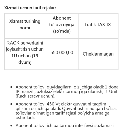
Xizmati uchun tarif rejalar:
Abonent
Xizmat turining
to’lovi oyiga
Trafik TAS-IX
nomi
(
so’mda)
RACK serverlarini
joylashtirish uchun
550 000,00
Cheklanmagan
1U uchun (19
dyum)
Abonent
to
`
lovi
quyidagilarni
o
`
z
ichiga
oladi
: 1
dona
IP
manzili
,
uzluksiz
elektr
tarmog
`
iga
ulanish
,
1
Unit
(
Rack
serevr
uchun
);
Abonent to`lovi 450 Vt elektr quvvatini taqdim
qilishni o`z ichiga oladi. Quvvat oshiriladigan bo`lsa,
to`lovlar o`rnatilgan tariff rejasi bo`yicha amalga
oshiriladi;
Abonent to`lovi ichiga tarmoq interfeysi sozlamasi