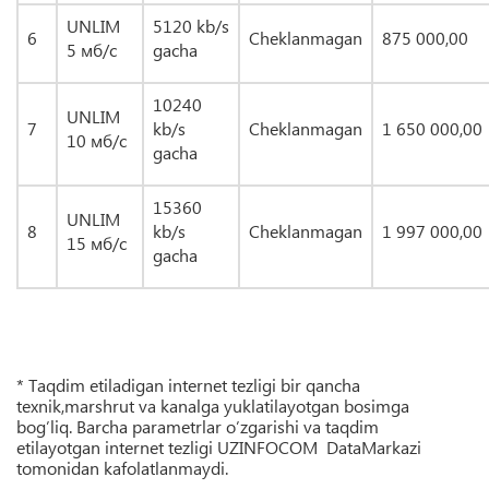
UNLIM
5120 kb/s
6
Cheklanmagan
875 000,00
5
мб/с
gacha
10240
UNLIM
7
kb/s
Cheklanmagan
1 650 000,00
10
мб/с
gacha
15360
UNLIM
8
kb/s
Cheklanmagan
1 997 000,00
15
мб/с
gacha
* Taqdim etiladigan internet tezligi bir qancha
texnik,marshrut va kanalga yuklatilayotgan bosimga
bog’liq. Barcha parametrlar o’zgarishi va taqdim
etilayotgan internet tezligi UZINFOCOM DataMarkazi
tomonidan kafolatlanmaydi.