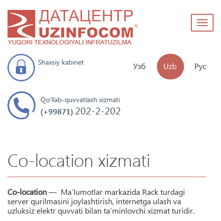
Toggl
naviga
Shaxsiy kabinet
Узб
Uzb
Рус
Qo'llab-quvvatlash xizmati
202-2-202
(+99871)
Co-location xizmati
Co-location
— Ma’lumotlar markazida Rack turdagi
server qurilmasini joylashtirish, internetga ulash va
uzluksiz elektr quvvati bilan ta’minlovchi xizmat turidir.