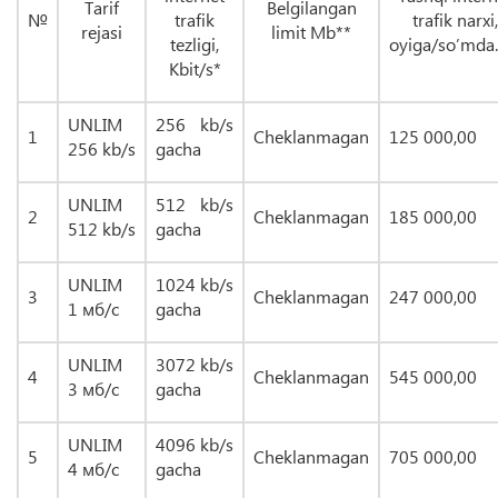
Tarif
Belgilangan
№
trafik
trafik narxi,
rejasi
limit Mb**
tezligi,
oyiga/so’mda.
Kbit/s*
UNLIM
256 kb/s
1
Cheklanmagan
125 000,00
256
kb/s
gacha
UNLIM
512 kb/s
2
Cheklanmagan
185 000,00
512
kb/s
gacha
UNLIM
1024 kb/s
3
Cheklanmagan
247 000,00
1
мб/с
gacha
UNLIM
3072 kb/s
4
Cheklanmagan
545 000,00
3
мб/с
gacha
UNLIM
4096 kb/s
5
Cheklanmagan
705 000,00
4
мб/с
gacha