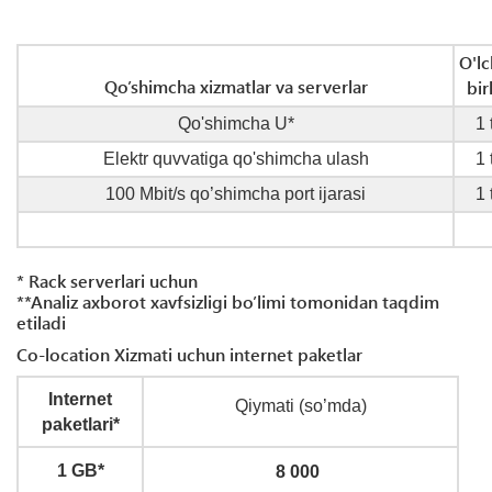
O'l
Qo’shimcha xizmatlar va serverlar
bir
Qo'shimcha U*
1 
Elektr quvvatiga qo'shimcha ulash
1 
100 Mbit/s qo’shimcha port ijarasi
1 
* Rack serverlari uchun
**Analiz axborot xavfsizligi bo’limi tomonidan taqdim
etiladi
Co-location Xizmati uchun internet paketlar
Internet
Qiymati (so’mda
)
paketlari*
1 GB*
8 000