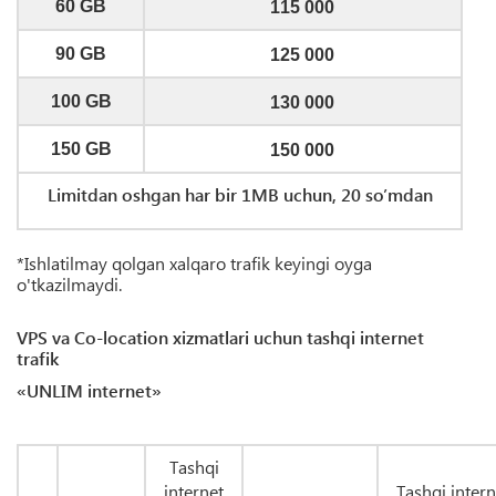
60 GB
115 000
90 GB
125 000
100 GB
130 000
150 GB
150 000
Limitdan oshgan har bir 1MB uchun, 20 so’mdan
*Ishlatilmay qolgan xalqaro trafik keyingi oyga
o'tkazilmaydi.
VPS va Co-location xizmatlari uchun tashqi internet
trafik
«UNLIM internet»
Tashqi
internet
Tashqi intern