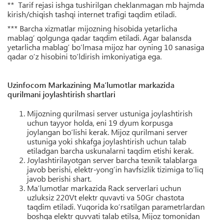
** Tarif rejasi ishga tushirilgan cheklanmagan mb hajmda
kirish/chiqish tashqi internet trafigi taqdim etiladi.
*** Barcha xizmatlar mijozning hisobida yetarlicha
mablag’ qolgunga qadar taqdim etiladi. Agar balansda
yetarlicha mablag’ bo’lmasa mijoz har oyning 10 sanasiga
qadar o’z hisobini to’ldirish imkoniyatiga ega.
Uzinfocom Markazining Ma’lumotlar markazida
qurilmani joylashtirish shartlari
Mijozning qurilmasi server ustuniga joylashtirish
uchun tayyor holda, eni 19 dyum korpusga
joylangan bo’lishi kerak. Mijoz qurilmani server
ustuniga yoki shkafga joylashtirish uchun talab
etiladgan barcha uskunalarni taqdim etishi kerak.
Joylashtirilayotgan server barcha texnik talablarga
javob berishi, elektr-yong’in havfsizlik tizimiga to’liq
javob berishi shart.
Ma’lumotlar markazida Rack serverlari uchun
uzluksiz 220Vt elektr quvavti va 50Gr chastota
taqdim etiladi. Yuqorida ko’rsatilgan parametrlardan
boshqa elektr quvvati talab etilsa, Mijoz tomonidan