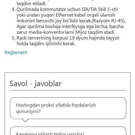
taqdim etiladi.
Qurilmada kommutator uchun EIA/TIA 568 5-chi
yoki undan yuqori Ethernet kabel orqali ulanish
imkonini beruvchi joy bo’lishi kerak.(Razyom RJ-45).
Agar qurilma boshqa interfeysga ega bo’lsa, barcha
zarur media-konventorlarni Mijoz taqdim etadi.
Rack serverining korpusi 19 dyum hajmda tayyor
holda taqdim qilinishi kerak.
Reglament
Savol - javoblar
Hostingdan proksi sifatida foydalanish
qonuniymi?
Kanalning ishlash tezligi qancha?