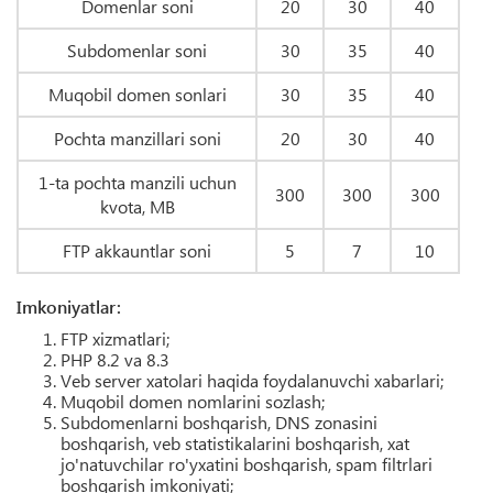
Domenlar soni
20
30
40
Subdomenlar soni
30
35
40
Muqobil domen sonlari
30
35
40
Pochta manzillari soni
20
30
40
1-ta pochta manzili uchun
300
300
300
kvota, MB
FTP akkauntlar soni
5
7
10
Imkoniyatlar:
FTP xizmatlari;
PHP 8.2 va 8.3
Veb server xatolari haqida foydalanuvchi xabarlari;
Muqobil domen nomlarini sozlash;
Subdomenlarni boshqarish, DNS zonasini
boshqarish, veb statistikalarini boshqarish, xat
jo'natuvchilar ro'yxatini boshqarish, spam filtrlari
boshqarish imkoniyati;