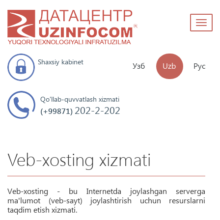
Toggl
naviga
Shaxsiy kabinet
Узб
Uzb
Рус
Qo'llab-quvvatlash xizmati
202-2-202
(+99871)
Veb-xosting xizmati
Veb-xosting - bu Internetda joylashgan serverga
ma'lumot (veb-sayt) joylashtirish uchun resurslarni
taqdim etish xizmati.