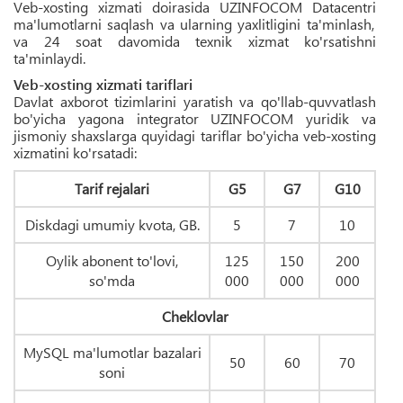
Veb-xosting xizmati doirasida UZINFOCOM Data
centri
ma'lumotlarni saqlash va ularning yaxlitligini ta'minlash,
va 24 soat davomida texnik xizmat ko'rsatishni
ta'minlaydi.
Veb-xosting xizmati tariflari
Davlat axborot tizimlarini yaratish va qo'llab-quvvatlash
bo'yicha yagona integrator UZINFOCOM yuridik va
jismoniy shaxslarga quyidagi tariflar bo'yicha veb-xosting
xizmatini ko'rsatadi:
Tarif rejalari
G5
G7
G10
Diskdagi umumiy kvota, GB.
5
7
10
Oylik abonent to'lovi,
125
150
200
so'mda
000
000
000
Cheklovlar
MySQL ma'lumotlar bazalari
50
60
70
soni