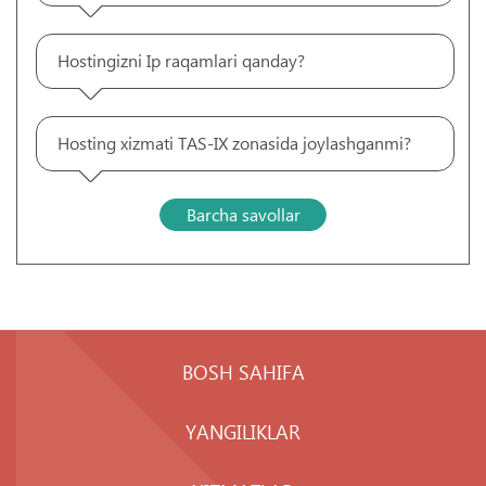
Hostingizni Ip raqamlari qanday?
Hosting xizmati TAS-IX zonasida joylashganmi?
Barcha savollar
BOSH SAHIFA
YANGILIKLAR