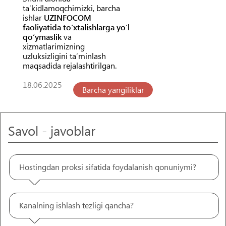
taʼkidlamoqchimizki, barcha
ishlar
UZINFOCOM
faoliyatida toʻxtalishlarga yoʻl
qoʻymaslik
va
xizmatlarimizning
uzluksizligini taʼminlash
maqsadida rejalashtirilgan.
18.06.2025
Barcha yangiliklar
Savol - javoblar
Hostingdan proksi sifatida foydalanish qonuniymi?
Kanalning ishlash tezligi qancha?