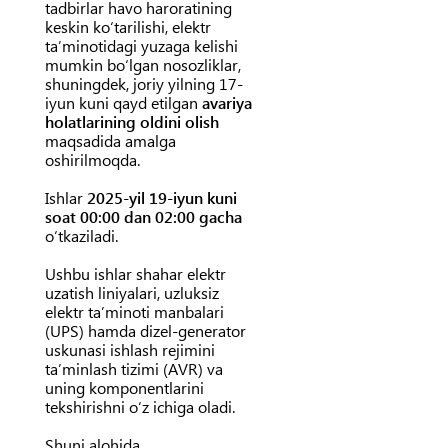
tadbirlar havo haroratining
keskin koʻtarilishi, elektr
taʼminotidagi yuzaga kelishi
mumkin boʻlgan nosozliklar,
shuningdek, joriy yilning 17-
iyun kuni qayd etilgan
avariya
holatlarining oldini olish
maqsadida amalga
oshirilmoqda.
Ishlar
2025-yil 19-iyun kuni
soat 00:00 dan 02:00 gacha
oʻtkaziladi.
Ushbu ishlar shahar elektr
uzatish liniyalari, uzluksiz
elektr taʼminoti manbalari
(UPS) hamda dizel-generator
uskunasi ishlash rejimini
taʼminlash tizimi (AVR) va
uning komponentlarini
tekshirishni oʻz ichiga oladi.
Shuni alohida