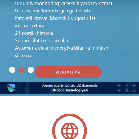
Umumiy monitoring va texnik yordam xizmati
Uzluksiz ma’lumotlarga ega bo’lish
Kafolatli xizmat. Ishonchli, yuqori sifatli
infrastruktura
24 soatlik himoya
Yuqori sifatli moslamalar
Avtomatik elektro energiya bilan ta’minlash
sistemasi
XIZMATLAR