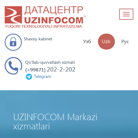
Toggl
naviga
Shaxsiy kabinet
Узб
Uzb
Рус
Qo'llab-quvvatlash xizmati
202-2-202
(+99871)
Telegram
UZINFOCOM Markazi
xizmatlari