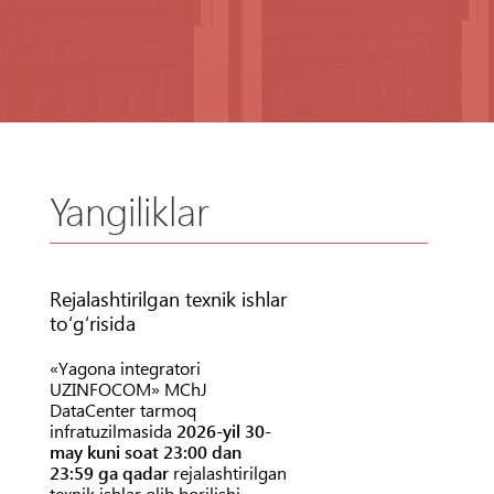
Yangiliklar
Rejalashtirilgan texnik ishlar
to‘g‘risida
«Yagona integratori
UZINFOCOM» MChJ
DataCenter tarmoq
infratuzilmasida
2026-yil 30-
may kuni soat 23:00 dan
23:59 ga qadar
rejalashtirilgan
texnik ishlar olib borilishi