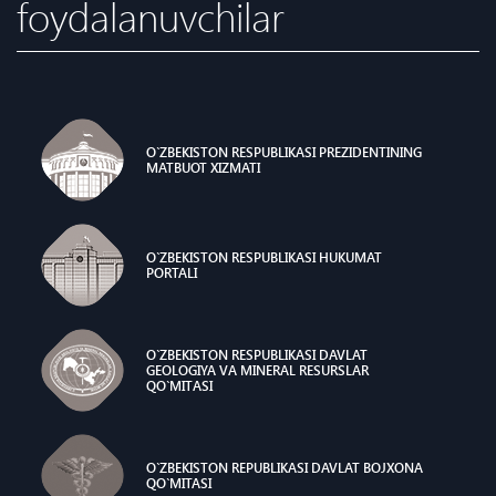
foydalanuvchilar
O`ZBEKISTON RESPUBLIKASI PREZIDENTINING
MATBUOT XIZMATI
O`ZBEKISTON RESPUBLIKASI HUKUMAT
PORTALI
O`ZBЕKISTОN RЕSPUBLIKАSI DAVLAT
GЕОLОGIYA VА MINЕRАL RЕSURSLАR
QO`MITАSI
O`ZBEKISTON REPUBLIKASI DAVLAT BOJXONA
QO`MITASI