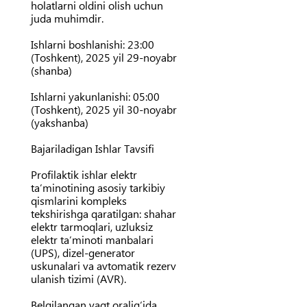
holatlarni oldini olish uchun
juda muhimdir.
Ishlarni boshlanishi:
23:00
(Toshkent), 2025 yil 29-noyabr
(shanba)
Ishlarni yakunlanishi:
05:00
(Toshkent), 2025 yil 30-noyabr
(yakshanba)
Bajariladigan Ishlar Tavsifi
Profilaktik ishlar elektr
ta’minotining asosiy tarkibiy
qismlarini kompleks
tekshirishga qaratilgan: shahar
elektr tarmoqlari, uzluksiz
elektr ta’minoti manbalari
(UPS), dizel-generator
uskunalari va avtomatik rezerv
ulanish tizimi (AVR).
Belgilangan vaqt oralig‘ida