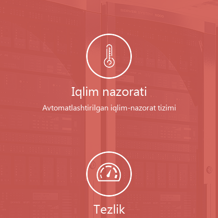
Iqlim nazorati
Avtomatlashtirilgan iqlim-nazorat tizimi
Tezlik