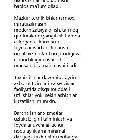
haqida ma’lum qiladi.
Mazkur texnik ishlar tarmoq
infratuzilmasini
modernizatsiya qilish, tarmoq
qurilmalarini yangilash hamda
eskirgan uskunalarni
foydalanishdan chiqarish
orqali xizmatlar barqarorligi va
ishonchliligini oshirish
maqsadida amalga oshiriladi.
Texnik ishlar davomida ayrim
axborot tizimlari va servislar
faoliyatida qisqa muddatli
uzilishlar yoki sekinlashishlar
kuzatilishi mumkin.
Barcha ishlar xizmatlar
uzluksizligini ta’minlash va
foydalanuvchilar uchun
noqulayliklarni minimal
darajaga tushirishni inobatga