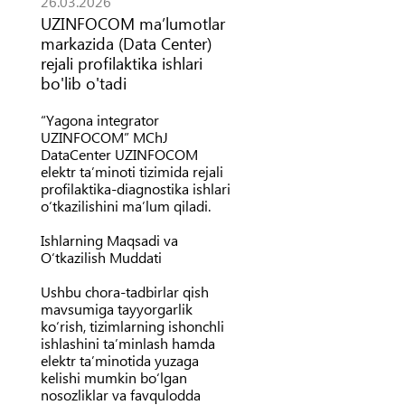
26.03.2026
UZINFOCOM maʼlumotlar
markazida (Data Center)
rejali profilaktika ishlari
bo'lib o'tadi
“Yagona integrator
UZINFOCOM” MChJ
DataCenter UZINFOCOM
elektr ta’minoti tizimida rejali
profilaktika-diagnostika ishlari
o‘tkazilishini ma’lum qiladi.
Ishlarning Maqsadi va
O‘tkazilish Muddati
Ushbu chora-tadbirlar qish
mavsumiga tayyorgarlik
ko‘rish, tizimlarning ishonchli
ishlashini ta’minlash hamda
elektr ta’minotida yuzaga
kelishi mumkin bo‘lgan
nosozliklar va favqulodda