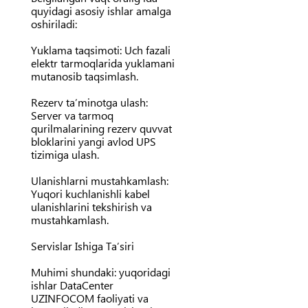
quyidagi asosiy ishlar amalga
oshiriladi:
Yuklama taqsimoti:
Uch fazali
elektr tarmoqlarida yuklamani
mutanosib taqsimlash.
Rezerv ta’minotga ulash:
Server va tarmoq
qurilmalarining rezerv quvvat
bloklarini yangi avlod UPS
tizimiga ulash.
Ulanishlarni mustahkamlash:
Yuqori kuchlanishli kabel
ulanishlarini tekshirish va
mustahkamlash.
Servislar Ishiga Ta’siri
Muhimi shundaki:
yuqoridagi
ishlar DataCenter
UZINFOCOM faoliyati va