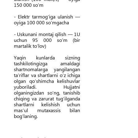
150 000 so‘m
- Elektr tarmog‘iga ulanish —
oyiga 100 000 so‘mgacha
- Uskunani montaj qilish — 1U
uchun 95 000 so‘m (bir
martalik to‘lov)
Yaqin kunlarda sizning
tashkilotingizga amaldagi
shartnomalarga yangilangan
ta’riflar va shartlarni o‘z ichiga
olgan qo‘shimcha kelishuvlar
yuboriladi. Hujjatni
olganingizdan so‘ng, tanishib
chiqing va zarurat tug‘ilganda
shartlarni kelishish uchun
mas’ul mutaxassis bilan
bog‘laning.