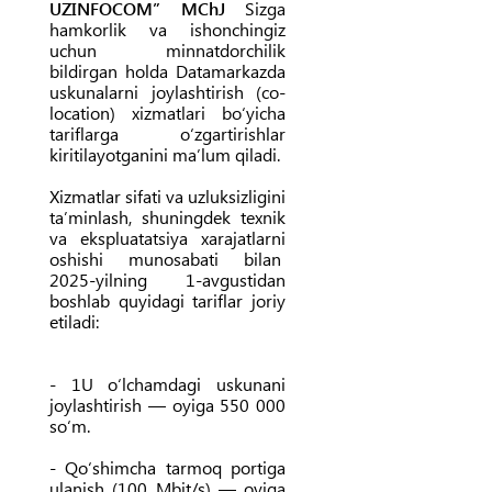
UZINFOCOM” MChJ
Sizga
hamkorlik va ishonchingiz
uchun minnatdorchilik
bildirgan holda Datamarkazda
uskunalarni joylashtirish (co-
location) xizmatlari bo‘yicha
tariflarga o‘zgartirishlar
kiritilayotganini ma’lum qiladi.
Xizmatlar sifati va uzluksizligini
ta’minlash, shuningdek texnik
va ekspluatatsiya xarajatlarni
oshishi munosabati bilan
2025-yilning 1-avgustidan
boshlab quyidagi tariflar joriy
etiladi:
- 1U o‘lchamdagi uskunani
joylashtirish — oyiga 550 000
so‘m.
- Qo‘shimcha tarmoq portiga
ulanish (100 Mbit/s) — oyiga