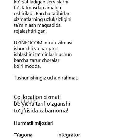
ko‘rsatiladigan servislarni
to‘xtatmasdan amalga
oshiriladi. Barcha tadbirlar
xizmatlarning uzluksizligini
ta’minlash maqsadida
rejalashtirilgan.
UZINFOCOM infratuzilmasi
ishonchli va barqaror
ishlashini ta’minlash uchun
barcha zarur choralar
ko‘rilmoqda.
Tushunishingiz uchun rahmat.
Co-location xizmati
26.11.2025
bo‘yicha tarif o‘zgarishi
to‘g‘risida xabarnoma!
Hurmatli mijozlar!
“Yagona integrator