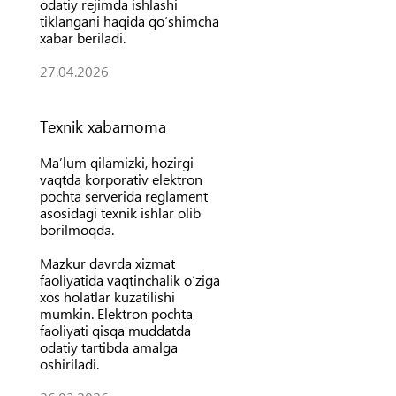
odatiy rejimda ishlashi
tiklangani haqida qo‘shimcha
xabar beriladi.
27.04.2026
Texnik xabarnoma
Ma’lum qilamizki, hozirgi
vaqtda korporativ elektron
pochta serverida reglament
asosidagi texnik ishlar olib
borilmoqda.
Mazkur davrda xizmat
faoliyatida vaqtinchalik o‘ziga
xos holatlar kuzatilishi
mumkin. Elektron pochta
faoliyati qisqa muddatda
odatiy tartibda amalga
oshiriladi.