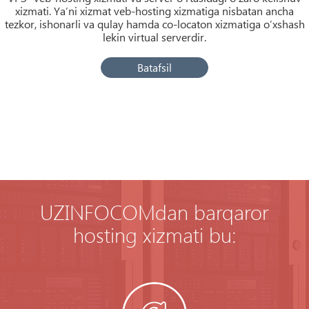
xizmati. Ya’ni xizmat veb-hosting xizmatiga nisbatan ancha
tezkor, ishonarli va qulay hamda co-locaton xizmatiga o’xshash
lekin virtual serverdir.
Batafsil
UZINFOCOMdan barqaror
hosting xizmati bu: