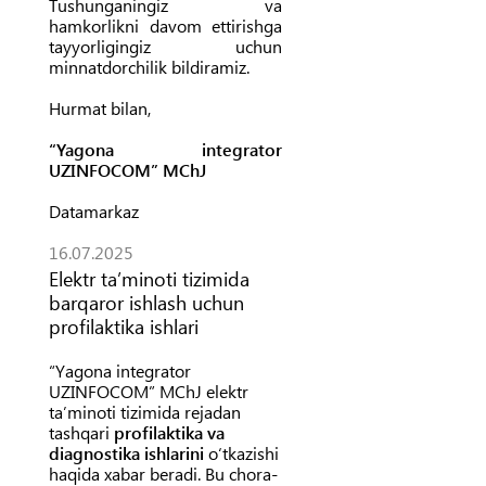
Tushunganingiz va
hamkorlikni davom ettirishga
tayyorligingiz uchun
minnatdorchilik bildiramiz.
Hurmat bilan,
“Yagona integrator
UZINFOCOM” MChJ
Datamarkaz
16.07.2025
Elektr taʼminoti tizimida
barqaror ishlash uchun
profilaktika ishlari
“Yagona integrator
UZINFOCOM” MChJ elektr
taʼminoti tizimida rejadan
tashqari
profilaktika va
diagnostika ishlarini
oʻtkazishi
haqida xabar beradi. Bu chora-