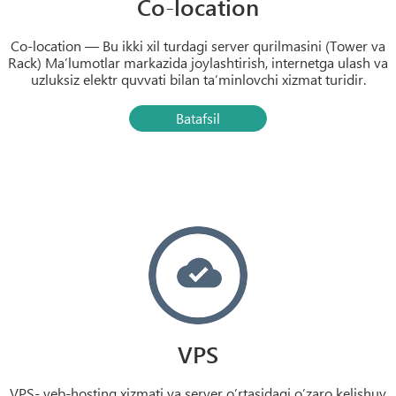
Co-location
Co-location — Bu ikki xil turdagi server qurilmasini (Tower va
Rack) Ma’lumotlar markazida joylashtirish, internetga ulash va
uzluksiz elektr quvvati bilan ta’minlovchi xizmat turidir.
Batafsil
VPS
VPS- veb-hosting xizmati va server o’rtasidagi o’zaro kelishuv