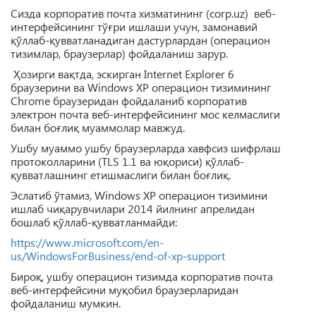
Сизда корпоратив почта хизматининг (corp.uz) веб-
интерфейсининг тўғри ишлаши учун, замонавий
қўллаб-қувватланадиган дастурлардан (операцион
тизимлар, браузерлар) фойдаланиш зарур.
Ҳозирги вақтда, эскирган Internet Explorer 6
браузерини ва Windows XP операцион тизимининг
Chrome браузеридан фойдаланиб корпоратив
электрон почта веб-интерфейсининг мос келмаслиги
билан боғлиқ муаммолар мавжуд.
Ушбу муаммо ушбу браузерларда хавфсиз шифрлаш
протоколларини (TLS 1.1 ва юқориси) қўллаб-
қувватлашнинг етишмаслиги билан боғлиқ.
Эслатиб ўтамиз, Windows XP операцион тизимини
ишлаб чиқарувчилари 2014 йилнинг апрелидан
бошлаб қўллаб-қувватланмайди:
https://www.microsoft.com/en-
us/WindowsForBusiness/end-of-xp-support
Бироқ, ушбу операцион тизимда корпоратив почта
веб-интерфейсини муқобил браузерларидан
фойдаланиш мумкин.