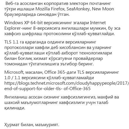
Веб-га асосланган корпоратив электорн почтанинг
тўғри ишлаши Mozilla Firefox, SeaMonkey, New Moon
браузерларида синовдан ўтган.
Windows XP 64-bit версиясининг эгалари Internet
Explorer-нинг 8-версиясига янгилашлари мумкин, бу эса
хавфсиз шифрлаш протоколини қўллаб-қувватлайди.
TLS 1.1 га қараганда олдинги версияларнинг
протоколлари хавфли деб хисоблансин ва уларнинг
қўллаб-қувватлаши кўплаб ахборот технологиялари
билан боғлиқ хизмат кўрсатувчи провайдерлар
томонидан тўхтатилишига эътибор беринг.
Microsoft, масалан, Office 365-даги TLS версияларининг
1.0 / 1.1 версиясини қўллаб-қувватламайди
https://blogs.technet.microsoft.com/cloudyhappypeople/2017
end-of-support-for-older-tls- of-Office-365
Янгиланиш асосан сизнинг хавфсизлигингиз, махфий ва
шахсий маълумотларнинг хавфсизлиги учун талаб
қилинади.
Ҳурмат билан, маъмурият.