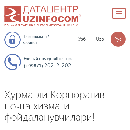
Toggl
naviga
Персональный
Узб
Uzb
Рус
кабинет
Единый номер call центра
202-2-202
(+99871)
Ҳурматли Корпоратив
почта хизмати
фойдаланувчилари!