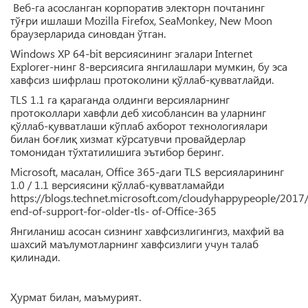
Веб-га асосланган корпоратив электорн почтанинг
тўғри ишлаши Mozilla Firefox, SeaMonkey, New Moon
браузерларида синовдан ўтган.
Windows XP 64-bit версиясининг эгалари Internet
Explorer-нинг 8-версиясига янгилашлари мумкин, бу эса
хавфсиз шифрлаш протоколини қўллаб-қувватлайди.
TLS 1.1 га қараганда олдинги версияларнинг
протоколлари хавфли деб хисоблансин ва уларнинг
қўллаб-қувватлаши кўплаб ахборот технологиялари
билан боғлиқ хизмат кўрсатувчи провайдерлар
томонидан тўхтатилишига эътибор беринг.
Microsoft, масалан, Office 365-даги TLS версияларининг
1.0 / 1.1 версиясини қўллаб-қувватламайди
https://blogs.technet.microsoft.com/cloudyhappypeople/2017
end-of-support-for-older-tls- of-Office-365
Янгиланиш асосан сизнинг хавфсизлигингиз, махфий ва
шахсий маълумотларнинг хавфсизлиги учун талаб
қилинади.
Ҳурмат билан, маъмурият.