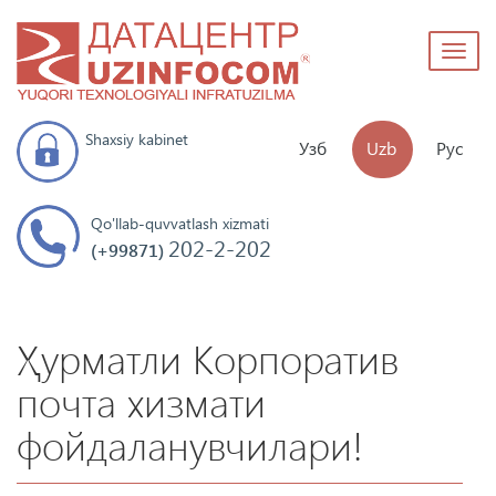
Toggl
naviga
Shaxsiy kabinet
Узб
Uzb
Рус
Qo'llab-quvvatlash xizmati
202-2-202
(+99871)
Ҳурматли Корпоратив
почта хизмати
фойдаланувчилари!