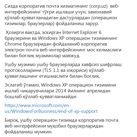
Сизда корпоратив почта хизматининг (corp.uz) веб-
интерфейсининг тўғри ишлаши учун, замонавий
қўллаб-қувватланадиган дастурлардан (операцион
тизимлар, браузерлар) фойдаланиш зарур.
Ҳозирги вақтда, эскирган Internet Explorer 6
браузерини ва Windows XP операцион тизимининг
Chrome браузеридан фойдаланиб корпоратив
электрон почта веб-интерфейсининг мос келмаслиги
билан боғлиқ муаммолар мавжуд.
Ушбу муаммо ушбу браузерларда хавфсиз шифрлаш
протоколларини (TLS 1.1 ва юқориси) қўллаб-
қувватлашнинг етишмаслиги билан боғлиқ.
Эслатиб ўтамиз, Windows XP операцион тизимини
ишлаб чиқарувчилари 2014 йилнинг апрелидан
бошлаб қўллаб-қувватланмайди:
https://www.microsoft.com/en-
us/WindowsForBusiness/end-of-xp-support
Бироқ, ушбу операцион тизимда корпоратив почта
веб-интерфейсини муқобил браузерларидан
фойдаланиш мумкин.