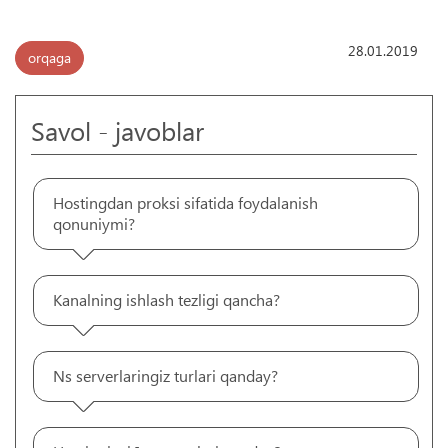
28.01.2019
orqaga
Savol - javoblar
Hostingdan proksi sifatida foydalanish
qonuniymi?
Kanalning ishlash tezligi qancha?
Ns serverlaringiz turlari qanday?