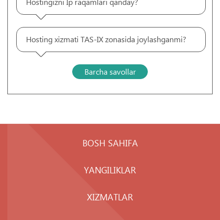
Hostingizni Ip raqamlari qanday?
Hosting xizmati TAS-IX zonasida joylashganmi?
Barcha savollar
BOSH SAHIFA
YANGILIKLAR
XIZMATLAR