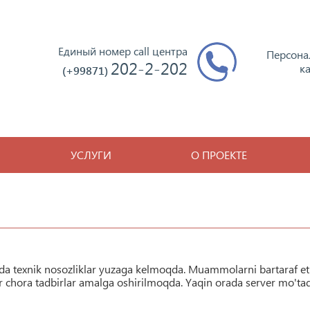
Единый номер call центра
Персона
202-2-202
к
(+99871)
УСЛУГИ
О ПРОЕКТЕ
ida texnik nosozliklar yuzaga kelmoqda. Muammolarni bartaraf et
r chora tadbirlar amalga oshirilmoqda. Yaqin orada server mo'tad