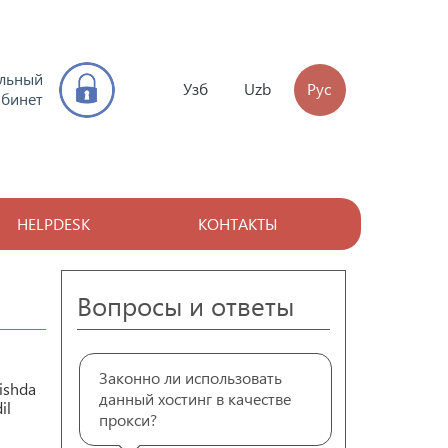
льный
Узб
Uzb
Рус
абинет
HELPDESK
КОНТАКТЫ
Вопросы и ответы
Законно ли использовать
ishda
данный хостинг в качестве
il
прокси?