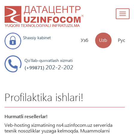
Toggl
naviga
Shaxsiy kabinet
Узб
Uzb
Рус
Qo'llab-quvvatlash xizmati
202-2-202
(+99871)
Profilaktika ishlari!
Hurmatli resellerlar!
Veb-hosting xizmatining ns4.uzinfocom.uz serverida
texnik nosozliklar yuzaga kelmoqda. Muammolarni