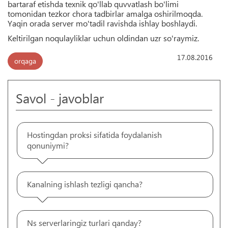
bartaraf etishda texnik qo'llab quvvatlash bo'limi
tomonidan tezkor chora tadbirlar amalga oshirilmoqda.
Yaqin orada server mo'tadil ravishda ishlay boshlaydi.
Keltirilgan noqulayliklar uchun oldindan uzr so'raymiz.
17.08.2016
orqaga
Savol - javoblar
Hostingdan proksi sifatida foydalanish
qonuniymi?
Kanalning ishlash tezligi qancha?
Ns serverlaringiz turlari qanday?