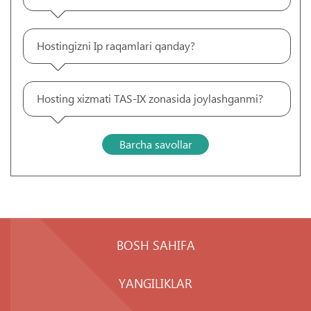
Hostingizni Ip raqamlari qanday?
Hosting xizmati TAS-IX zonasida joylashganmi?
Barcha savollar
BOSH SAHIFA
YANGILIKLAR