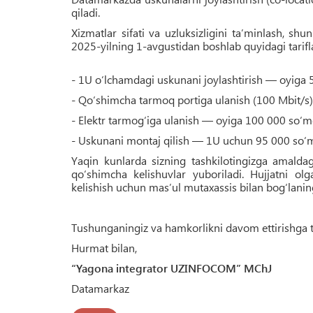
qiladi.
Xizmatlar sifati va uzluksizligini ta’minlash, sh
2025-yilning 1-avgustidan boshlab quyidagi tariflar
- 1U o‘lchamdagi uskunani joylashtirish — oyiga 
- Qo‘shimcha tarmoq portiga ulanish (100 Mbit/
- Elektr tarmog‘iga ulanish — oyiga 100 000 so‘
- Uskunani montaj qilish — 1U uchun 95 000 so‘m 
Yaqin kunlarda sizning tashkilotingizga amaldag
qo‘shimcha kelishuvlar yuboriladi. Hujjatni olg
kelishish uchun mas’ul mutaxassis bilan bog‘lanin
Tushunganingiz va hamkorlikni davom ettirishga t
Hurmat bilan,
“Yagona integrator UZINFOCOM” MChJ
Datamarkaz