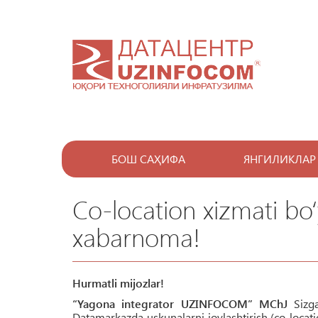
БОШ САҲИФА
ЯНГИЛИКЛАР
Co-location xizmati bo‘y
xabarnoma!
Hurmatli mijozlar!
“Yagona integrator UZINFOCOM” MChJ
Sizga
Datamarkazda uskunalarni joylashtirish (co-location