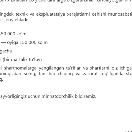
uningdek texnik va ekspluatatsiya xarajatlarni oshishi munosabat
 joriy etiladi:
550 000 so‘m.
s) — oyiga 150 000 so‘m
mgacha
(bir martalik to‘lov)
i shartnomalarga yangilangan ta’riflar va shartlarni o‘z ichig
aningizdan so‘ng, tanishib chiqing va zarurat tug‘ilganda sha
g.
ayyorligingiz uchun minnatdorchilik bildiramiz.