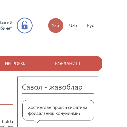
ахсий
Узб
Uzb
Рус
абинет
HELPDESK
БОҒЛАНИШ
Савол - жавоблар
Хостингдан прокси сифатида
фойдаланиш қонунийми?
 holda
 ma’lum