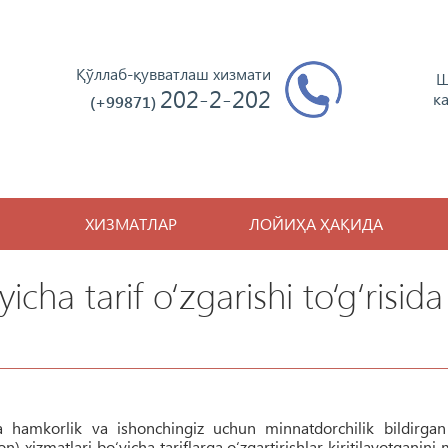
Қўллаб-қувватлаш хизмати
Ш
202-2-202
к
(+99871)
ХИЗМАТЛАР
ЛОЙИҲА ҲАҚИДА
icha tarif o‘zgarishi to‘g‘risida
 hamkorlik va ishonchingiz uchun minnatdorchilik bildirgan
) xizmatlari bo‘yicha tariflarga o‘zgartirishlar kiritilayotganini