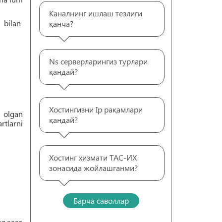
Каналнинг ишлаш тезлиги
i bilan
қанча?
Ns серверларингиз турлари
қандай?
Хостингизни Ip рақамлари
a olgan
қандай?
rtlarni
Хостинг хизмати ТАС-ИХ
зонасида жойлашганми?
Барча саволлар