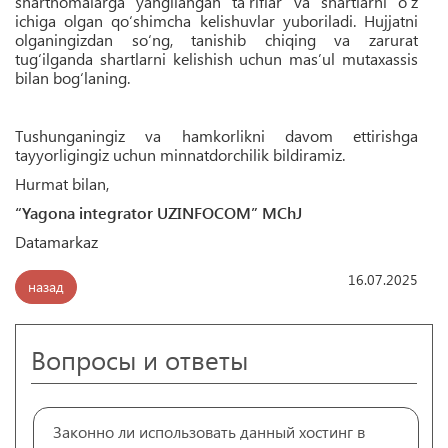
shartnomalarga yangilangan ta’riflar va shartlarni o‘z
ichiga olgan qo‘shimcha kelishuvlar yuboriladi. Hujjatni
olganingizdan so‘ng, tanishib chiqing va zarurat
tug‘ilganda shartlarni kelishish uchun mas’ul mutaxassis
bilan bog‘laning.
Tushunganingiz va hamkorlikni davom ettirishga
tayyorligingiz uchun minnatdorchilik bildiramiz.
Hurmat bilan,
“Yagona integrator UZINFOCOM” MChJ
Datamarkaz
16.07.2025
назад
Вопросы и ответы
Законно ли использовать данный хостинг в