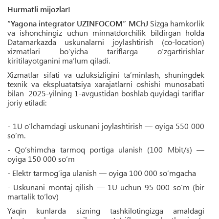
Hurmatli mijozlar!
“Yagona integrator UZINFOCOM” MChJ
Sizga hamkorlik
va ishonchingiz uchun minnatdorchilik bildirgan holda
Datamarkazda uskunalarni joylashtirish (co-location)
xizmatlari bo‘yicha tariflarga o‘zgartirishlar
kiritilayotganini ma’lum qiladi.
Xizmatlar sifati va uzluksizligini ta’minlash, shuningdek
texnik va ekspluatatsiya xarajatlarni oshishi munosabati
bilan 2025-yilning 1-avgustidan boshlab quyidagi tariflar
joriy etiladi:
- 1U o‘lchamdagi uskunani joylashtirish — oyiga 550 000
so‘m.
- Qo‘shimcha tarmoq portiga ulanish (100 Mbit/s) —
oyiga 150 000 so‘m
- Elektr tarmog‘iga ulanish — oyiga 100 000 so‘mgacha
- Uskunani montaj qilish — 1U uchun 95 000 so‘m (bir
martalik to‘lov)
Yaqin kunlarda sizning tashkilotingizga amaldagi