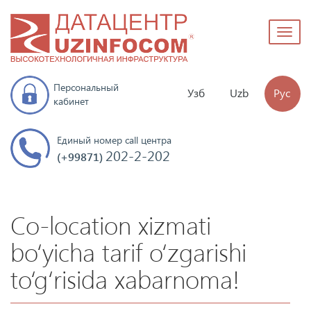
Toggl
naviga
Персональный
Узб
Uzb
Рус
кабинет
Единый номер call центра
202-2-202
(+99871)
Co-location xizmati
bo‘yicha tarif o‘zgarishi
to‘g‘risida xabarnoma!