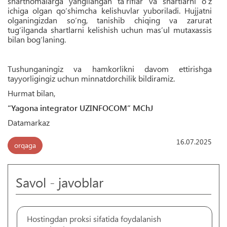
shartnomalarga yangilangan ta’riflar va shartlarni o‘z
ichiga olgan qo‘shimcha kelishuvlar yuboriladi. Hujjatni
olganingizdan so‘ng, tanishib chiqing va zarurat
tug‘ilganda shartlarni kelishish uchun mas’ul mutaxassis
bilan bog‘laning.
Tushunganingiz va hamkorlikni davom ettirishga
tayyorligingiz uchun minnatdorchilik bildiramiz.
Hurmat bilan,
“Yagona integrator UZINFOCOM” MChJ
Datamarkaz
16.07.2025
orqaga
Savol - javoblar
Hostingdan proksi sifatida foydalanish