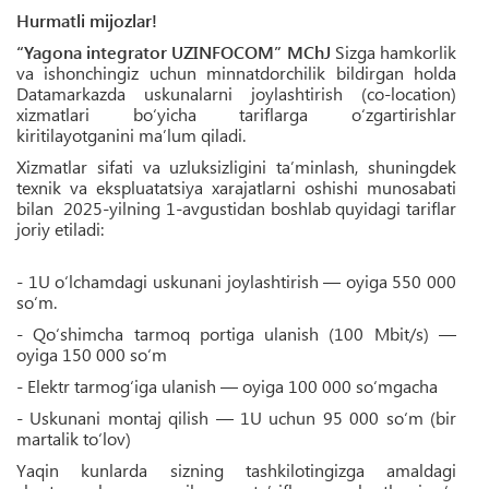
Hurmatli mijozlar!
“Yagona integrator UZINFOCOM” MChJ
Sizga hamkorlik
va ishonchingiz uchun minnatdorchilik bildirgan holda
Datamarkazda uskunalarni joylashtirish (co-location)
xizmatlari bo‘yicha tariflarga o‘zgartirishlar
kiritilayotganini ma’lum qiladi.
Xizmatlar sifati va uzluksizligini ta’minlash, shuningdek
texnik va ekspluatatsiya xarajatlarni oshishi munosabati
bilan 2025-yilning 1-avgustidan boshlab quyidagi tariflar
joriy etiladi:
- 1U o‘lchamdagi uskunani joylashtirish — oyiga 550 000
so‘m.
- Qo‘shimcha tarmoq portiga ulanish (100 Mbit/s) —
oyiga 150 000 so‘m
- Elektr tarmog‘iga ulanish — oyiga 100 000 so‘mgacha
- Uskunani montaj qilish — 1U uchun 95 000 so‘m (bir
martalik to‘lov)
Yaqin kunlarda sizning tashkilotingizga amaldagi