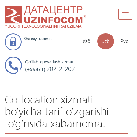
Toggl
naviga
Shaxsiy kabinet
Узб
Uzb
Рус
Qo'llab-quvvatlash xizmati
202-2-202
(+99871)
Co-location xizmati
bo‘yicha tarif o‘zgarishi
to‘g‘risida xabarnoma!